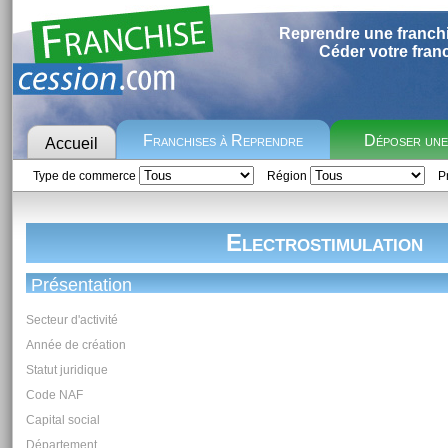
Reprendre une franch
Céder votre fran
Franchises à Reprendre
Déposer un
Accueil
Type de commerce
Région
Pr
Electrostimulation
Présentation
Secteur d'activité
Année de création
Statut juridique
Code NAF
Capital social
Département