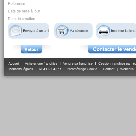
Reférence
Date de mise à jour
Date de création
Envoyer à un ami
Ma sélection
Imprimer la fiche
Accueil
|
Acheter une franchise
|
Vendre sa franchise
|
Cession franchise par ré
Mentions légales
|
RGPD / GDPR
|
Paramétrage Cookie
|
Contact
|
Webcd ©