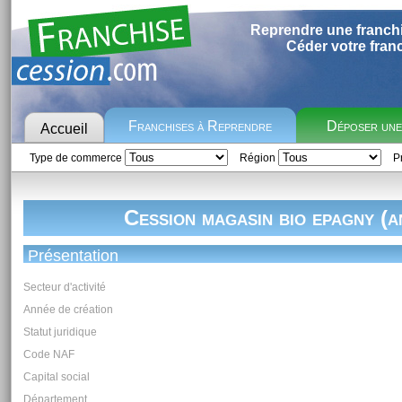
Reprendre une franch
Céder votre fran
Franchises à Reprendre
Déposer un
Accueil
Type de commerce
Région
Pr
Cession magasin bio epagny (a
Présentation
Secteur d'activité
Année de création
Statut juridique
Code NAF
Capital social
Département