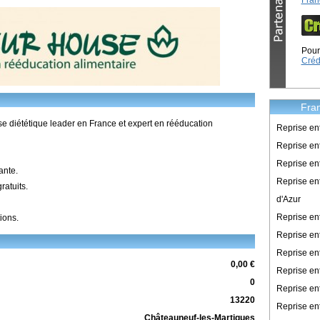
Fran
Pour 
Créd
Fran
 diététique leader en France et expert en rééducation
Reprise en
Reprise ent
Reprise en
ante.
Reprise en
atuits.
d'Azur
Reprise e
ions.
Reprise en
Reprise en
0,00 €
Reprise en
0
Reprise en
13220
Reprise en
Châteauneuf-les-Martigues