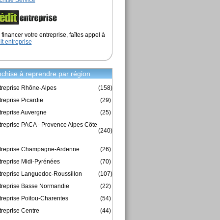
chise Service
financer votre entreprise, faîtes appel à
it entreprise
chise à reprendre par région
treprise Rhône-Alpes
(158)
reprise Picardie
(29)
treprise Auvergne
(25)
treprise PACA - Provence Alpes Côte
(240)
ntreprise Champagne-Ardenne
(26)
treprise Midi-Pyrénées
(70)
treprise Languedoc-Roussillon
(107)
treprise Basse Normandie
(22)
treprise Poitou-Charentes
(54)
treprise Centre
(44)