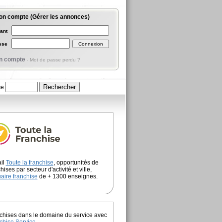
on compte (Gérer les annonces)
iant
asse
n compte
-
Mot de passe perdu ?
ce
ail
Toute la franchise
, opportunités de
hises par secteur d'activité et ville,
aire franchise
de + 1300 enseignes.
chises dans le domaine du service avec