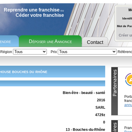
Reprendre une franchise
M
ou
Céder votre franchise
Identif
Mot de P
Créer u
rendre
Déposer une Annonce
Contact
Région
Prix
Référen
house bouches du rhône
Bien-être - beauté - santé
Port
2016
franc
annu
SARL
4729z
0
Fran
13 - Bouches-du-Rhône