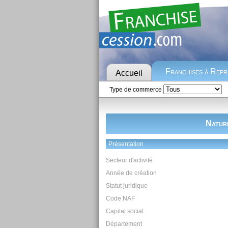
Franchises à Rep
Accueil
Type de commerce
Natur
Présentation
Secteur d'activité
Année de création
Statut juridique
Code NAF
Capital social
Département