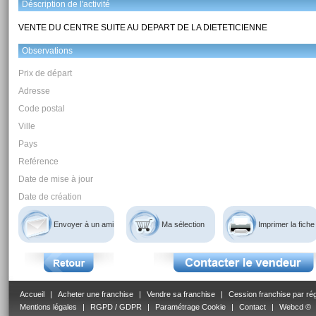
Déscription de l'activité
VENTE DU CENTRE SUITE AU DEPART DE LA DIETETICIENNE
Observations
Prix de départ
Adresse
Code postal
Ville
Pays
Reférence
Date de mise à jour
Date de création
Envoyer à un ami
Ma sélection
Imprimer la fiche
Accueil
|
Acheter une franchise
|
Vendre sa franchise
|
Cession franchise par ré
Mentions légales
|
RGPD / GDPR
|
Paramétrage Cookie
|
Contact
|
Webcd ©