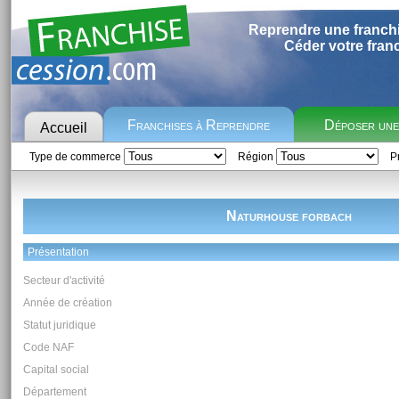
Reprendre une franch
Céder votre fran
Franchises à Reprendre
Déposer un
Accueil
Type de commerce
Région
Pr
Naturhouse forbach
Présentation
Secteur d'activité
Année de création
Statut juridique
Code NAF
Capital social
Département