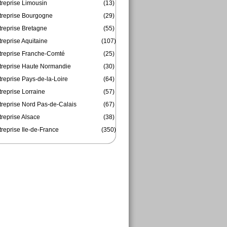
treprise Limousin
(13)
treprise Bourgogne
(29)
treprise Bretagne
(55)
reprise Aquitaine
(107)
treprise Franche-Comté
(25)
treprise Haute Normandie
(30)
reprise Pays-de-la-Loire
(64)
reprise Lorraine
(57)
treprise Nord Pas-de-Calais
(67)
treprise Alsace
(38)
reprise Ile-de-France
(350)