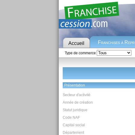
Franchises à Rep
Accueil
Type de commerce
Présentation
Secteur d'activité
Année de création
Statut juridique
Code NAF
Capital social
Département