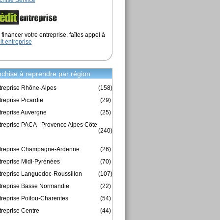
chise Service
financer votre entreprise, faîtes appel à
it entreprise
chise à reprendre par région
treprise Rhône-Alpes
(158)
reprise Picardie
(29)
treprise Auvergne
(25)
treprise PACA - Provence Alpes Côte
(240)
ntreprise Champagne-Ardenne
(26)
treprise Midi-Pyrénées
(70)
treprise Languedoc-Roussillon
(107)
treprise Basse Normandie
(22)
treprise Poitou-Charentes
(54)
treprise Centre
(44)