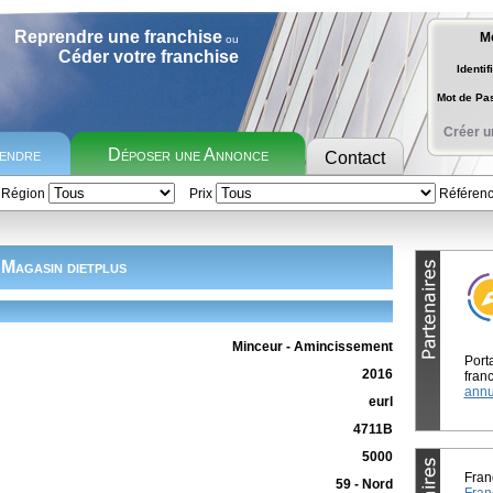
Reprendre une franchise
M
ou
Céder votre franchise
Identif
Mot de P
Créer u
rendre
Déposer une Annonce
Contact
Région
Prix
Référen
Magasin dietplus
Minceur - Amincissement
Port
2016
franc
annu
eurl
4711B
5000
Fran
59 - Nord