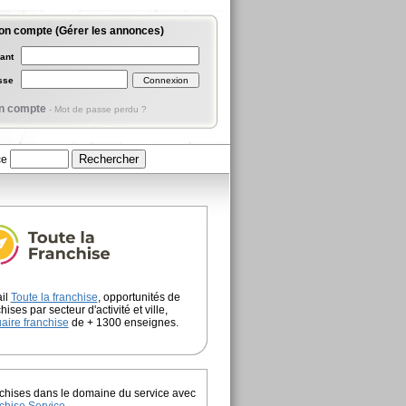
on compte (Gérer les annonces)
iant
asse
n compte
-
Mot de passe perdu ?
ce
ail
Toute la franchise
, opportunités de
hises par secteur d'activité et ville,
aire franchise
de + 1300 enseignes.
chises dans le domaine du service avec