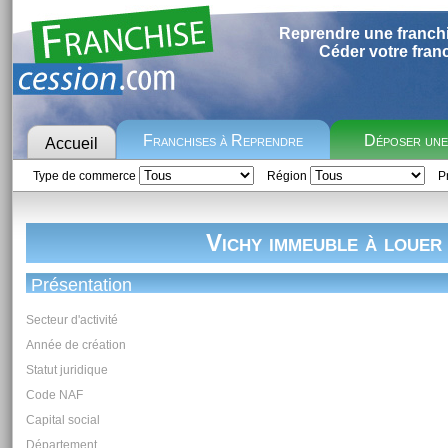
Reprendre une franch
Céder votre fran
Franchises à Reprendre
Déposer un
Accueil
Type de commerce
Région
Pr
Vichy immeuble à louer
Présentation
Secteur d'activité
Année de création
Statut juridique
Code NAF
Capital social
Département