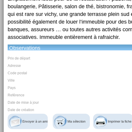
boulangerie, Pâtisserie, salon de thé, bistronomie, f
qui est rare sur vichy, une grande terrasse plein sud
possibilité également de louer l’immeuble pour des b
banques, assureurs … ou toutes autres activités co
associatives. Immeuble entièrement à rafraichir.
Observations
Prix de départ
Adresse
Code postal
Ville
Pays
Reférence
Date de mise à jour
Date de création
Envoyer à un ami
Ma sélection
Imprimer la fiche