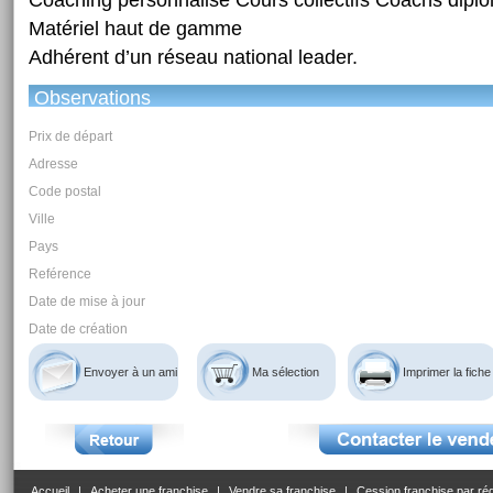
Matériel haut de gamme
Adhérent d’un réseau national leader.
Observations
Prix de départ
Adresse
Code postal
Ville
Pays
Reférence
Date de mise à jour
Date de création
Envoyer à un ami
Ma sélection
Imprimer la fiche
Accueil
|
Acheter une franchise
|
Vendre sa franchise
|
Cession franchise par ré