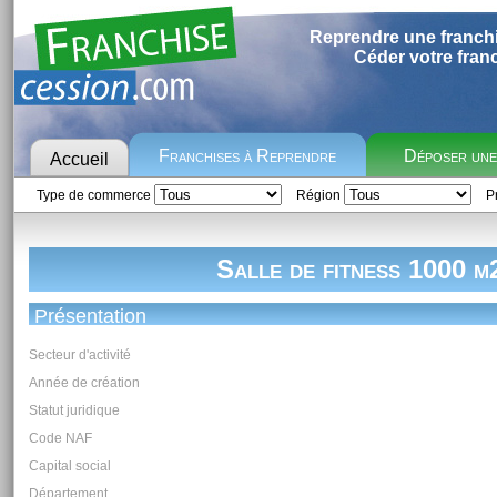
Reprendre une franch
Céder votre fran
Franchises à Reprendre
Déposer un
Accueil
Type de commerce
Région
Pr
Salle de fitness 1000 m
Présentation
Secteur d'activité
Année de création
Statut juridique
Code NAF
Capital social
Département