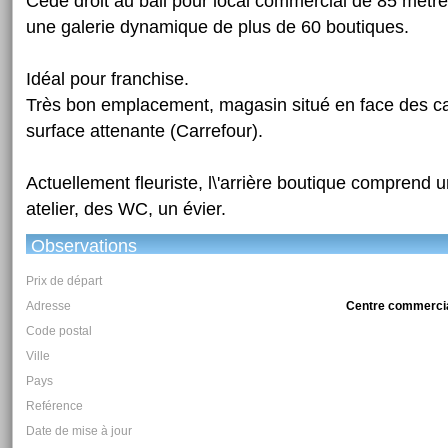
Cède droit au bail pour local commercial de 85 mètre
une galerie dynamique de plus de 60 boutiques.
Idéal pour franchise.
Très bon emplacement, magasin situé en face des ca
surface attenante (Carrefour).
Actuellement fleuriste, l\'arrière boutique comprend 
atelier, des WC, un évier.
Observations
Prix de départ
Adresse
Centre commercia
Code postal
Ville
Pays
Reférence
Date de mise à jour