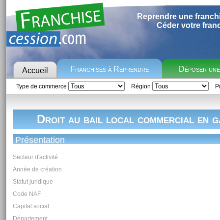
Reprendre une franch
Céder votre fran
Franchises à Reprendre
Déposer un
Accueil
Type de commerce
Région
Pr
Droit au bail local commercial en g
Présentation
Secteur d'activité
Année de création
Statut juridique
Code NAF
Capital social
Département