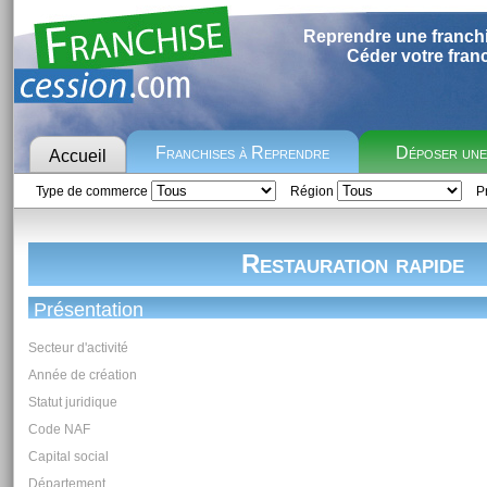
Reprendre une franch
Céder votre fran
Franchises à Reprendre
Déposer un
Accueil
Type de commerce
Région
Pr
Restauration rapide
Présentation
Secteur d'activité
Année de création
Statut juridique
Code NAF
Capital social
Département