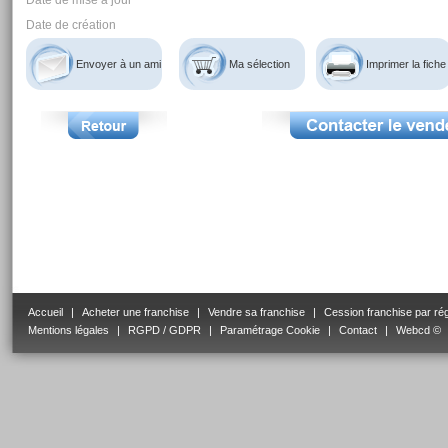
Date de mise à jour
Date de création
Envoyer à un ami
Ma sélection
Imprimer la fiche
Accueil
|
Acheter une franchise
|
Vendre sa franchise
|
Cession franchise par ré
Mentions légales
|
RGPD / GDPR
|
Paramétrage Cookie
|
Contact
|
Webcd ©