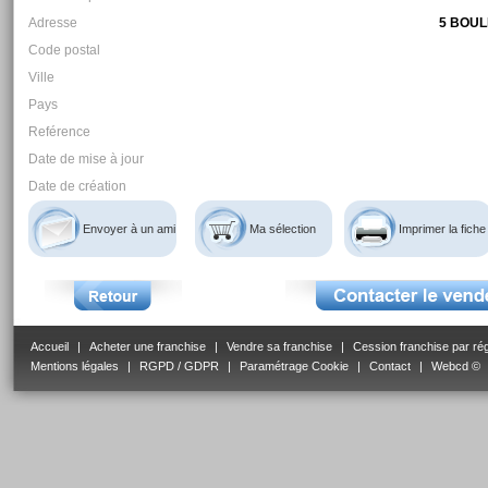
Adresse
5 BOU
Code postal
Ville
Pays
Reférence
Date de mise à jour
Date de création
Envoyer à un ami
Ma sélection
Imprimer la fiche
Accueil
|
Acheter une franchise
|
Vendre sa franchise
|
Cession franchise par ré
Mentions légales
|
RGPD / GDPR
|
Paramétrage Cookie
|
Contact
|
Webcd ©