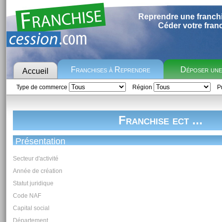
Reprendre une franch
Céder votre fran
Franchises à Reprendre
Déposer un
Accueil
Type de commerce
Région
Pr
Franchise ect ...
Présentation
Secteur d'activité
Année de création
Statut juridique
Code NAF
Capital social
Département