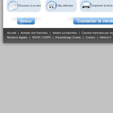
Envoyer à un ami
Ma sélection
Imprimer la fiche
Accueil
|
Acheter une franchise
|
Vendre sa franchise
|
Cession franchise par ré
Mentions légales
|
RGPD / GDPR
|
Paramétrage Cookie
|
Contact
|
Webcd ©