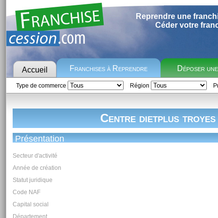
Reprendre une franch
Céder votre fran
Franchises à Reprendre
Déposer un
Accueil
Type de commerce
Région
Pr
Centre dietplus troyes
Présentation
Secteur d'activité
Année de création
Statut juridique
Code NAF
Capital social
Département