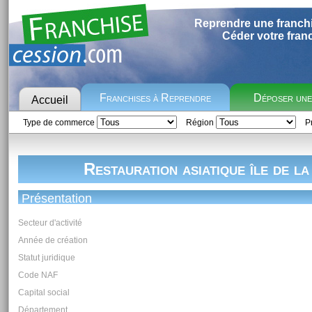
Reprendre une franch
Céder votre fran
Franchises à Reprendre
Déposer un
Accueil
Type de commerce
Région
Pr
Restauration asiatique île de la
Présentation
Secteur d'activité
Année de création
Statut juridique
Code NAF
Capital social
Département