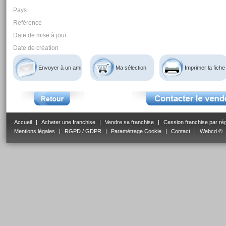
Pays
Reférence
Date de mise à jour
Date de création
Envoyer à un ami
Ma sélection
Imprimer la fiche
Accueil
|
Acheter une franchise
|
Vendre sa franchise
|
Cession franchise par ré
Mentions légales
|
RGPD / GDPR
|
Paramétrage Cookie
|
Contact
|
Webcd ©