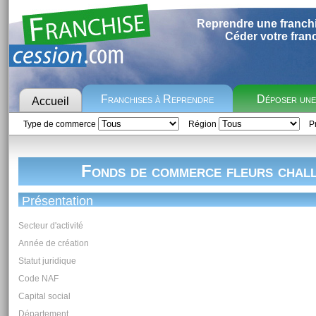
Reprendre une franch
Céder votre fran
Franchises à Reprendre
Déposer un
Accueil
Type de commerce
Région
Pr
Fonds de commerce fleurs chall
Présentation
Secteur d'activité
Année de création
Statut juridique
Code NAF
Capital social
Département