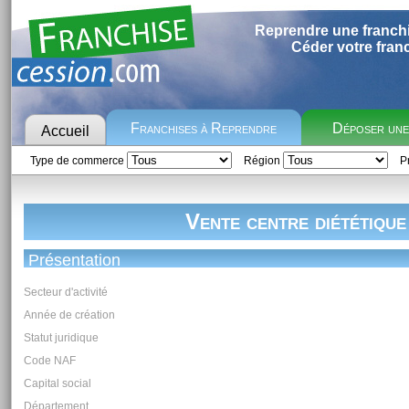
Reprendre une franch
Céder votre fran
Franchises à Reprendre
Déposer un
Accueil
Type de commerce
Région
Pr
Vente centre diététique
Présentation
Secteur d'activité
Année de création
Statut juridique
Code NAF
Capital social
Département