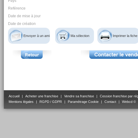
Pays
Reférence
Date de mise à jour
Date de création
Envoyer à un ami
Ma sélection
Imprimer la fiche
Accueil
|
Acheter une franchise
|
Vendre sa franchise
|
Cession franchise par ré
Mentions légales
|
RGPD / GDPR
|
Paramétrage Cookie
|
Contact
|
Webcd ©