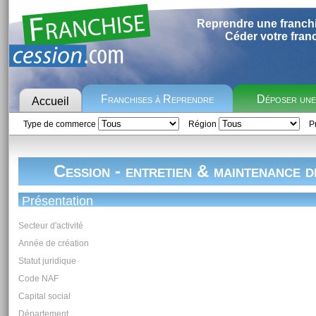
Reprendre une franch
Céder votre fran
Franchises à Reprendre
Déposer un
Accueil
Type de commerce
Région
Pr
Cession - entretien & maintenance d
Présentation
Secteur d'activité
Année de création
Statut juridique
Code NAF
Capital social
Département