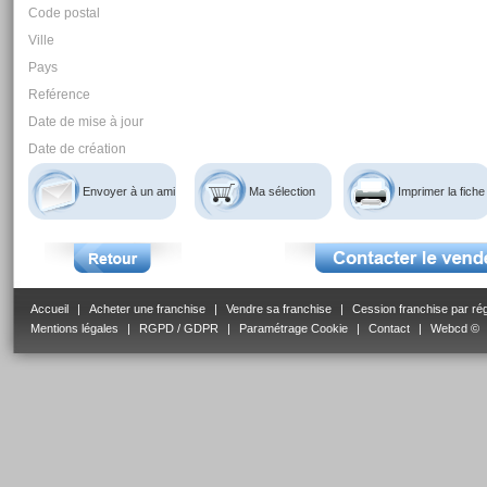
Code postal
Ville
Pays
Reférence
Date de mise à jour
Date de création
Envoyer à un ami
Ma sélection
Imprimer la fiche
Accueil
|
Acheter une franchise
|
Vendre sa franchise
|
Cession franchise par ré
Mentions légales
|
RGPD / GDPR
|
Paramétrage Cookie
|
Contact
|
Webcd ©