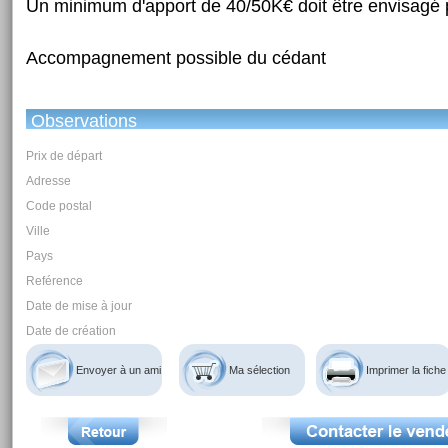
Un minimum d'apport de 40/50K€ doit être envisagé p
Accompagnement possible du cédant
Observations
Prix de départ
Adresse
Code postal
Ville
Pays
Reférence
Date de mise à jour
Date de création
Envoyer à un ami
Ma sélection
Imprimer la fiche