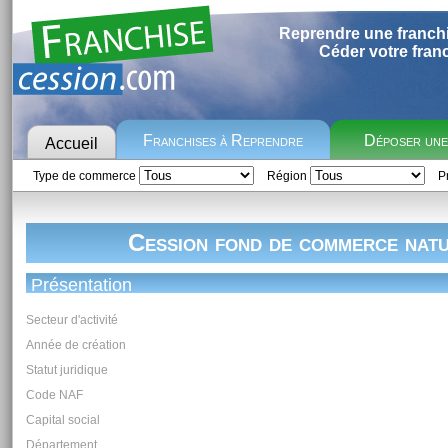
Reprendre une franch
Céder votre fran
Franchises à Reprendre
Déposer un
Accueil
Type de commerce
Région
Pr
Cession fond de commerce nat
Présentation
Secteur d'activité
Année de création
Statut juridique
Code NAF
Capital social
Département