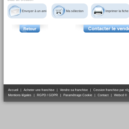
Envoyer à un ami
Ma sélection
Imprimer la fiche
Accueil
|
Acheter une franchise
|
Vendre sa franchise
|
Cession franchise par ré
Mentions légales
|
RGPD / GDPR
|
Paramétrage Cookie
|
Contact
|
Webcd ©