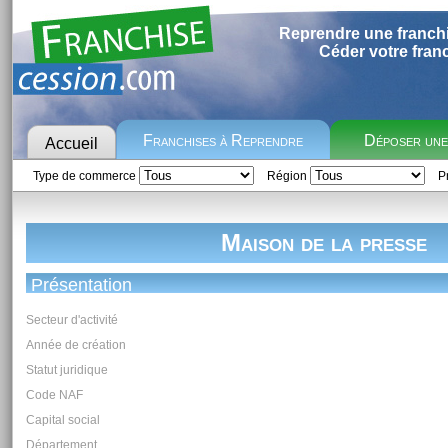
Reprendre une franch
Céder votre fran
Franchises à Reprendre
Déposer un
Accueil
Type de commerce
Région
Pr
Maison de la presse
Présentation
Secteur d'activité
Année de création
Statut juridique
Code NAF
Capital social
Département