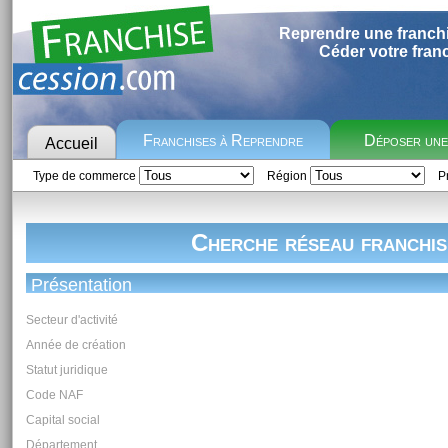
Reprendre une franch
Céder votre fran
Franchises à Reprendre
Déposer un
Accueil
Type de commerce
Région
Pr
Cherche réseau franchis
Présentation
Secteur d'activité
Année de création
Statut juridique
Code NAF
Capital social
Département