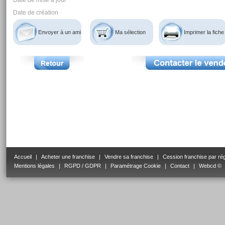
Date de mise à jour
Date de création
Envoyer à un ami
Ma sélection
Imprimer la fiche
Accueil
|
Acheter une franchise
|
Vendre sa franchise
|
Cession franchise par ré
Mentions légales
|
RGPD / GDPR
|
Paramétrage Cookie
|
Contact
|
Webcd ©