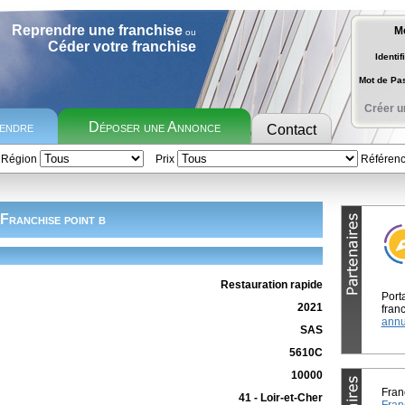
Reprendre une franchise
M
ou
Céder votre franchise
Identif
Mot de P
Créer u
rendre
Déposer une Annonce
Contact
Région
Prix
Référen
Franchise point b
Restauration rapide
Port
2021
franc
annu
SAS
5610C
10000
Fran
41 - Loir-et-Cher