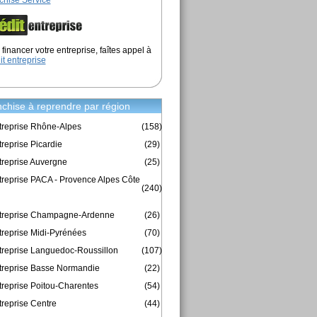
chise Service
financer votre entreprise, faîtes appel à
it entreprise
chise à reprendre par région
treprise Rhône-Alpes
(158)
reprise Picardie
(29)
treprise Auvergne
(25)
treprise PACA - Provence Alpes Côte
(240)
ntreprise Champagne-Ardenne
(26)
treprise Midi-Pyrénées
(70)
treprise Languedoc-Roussillon
(107)
treprise Basse Normandie
(22)
treprise Poitou-Charentes
(54)
treprise Centre
(44)