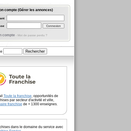
on compte (Gérer les annonces)
iant
asse
n compte
-
Mot de passe perdu ?
ce
ail
Toute la franchise
, opportunités de
hises par secteur d'activité et ville,
aire franchise
de + 1300 enseignes.
chises dans le domaine du service avec