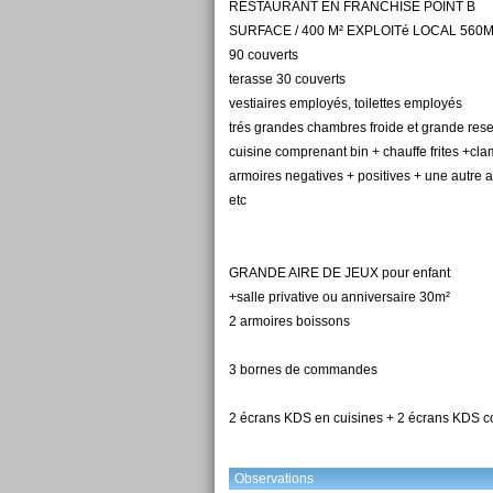
RESTAURANT EN FRANCHISE POINT B
SURFACE / 400 M² EXPLOITé LOCAL 560M
90 couverts
terasse 30 couverts
vestiaires employés, toilettes employés
trés grandes chambres froide et grande res
cuisine comprenant bin + chauffe frites +cla
armoires negatives + positives + une autre 
etc
GRANDE AIRE DE JEUX pour enfant
+salle privative ou anniversaire 30m²
2 armoires boissons
3 bornes de commandes
2 écrans KDS en cuisines + 2 écrans KDS 
Observations