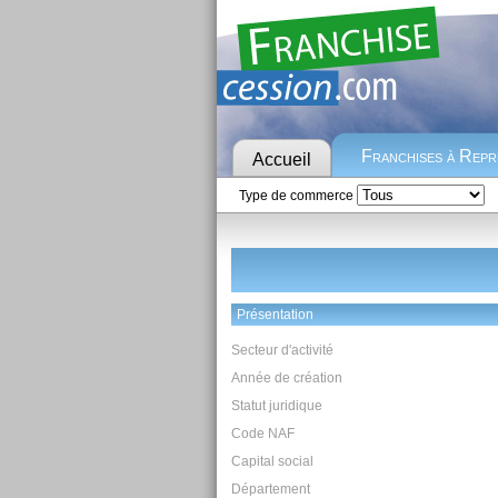
Franchises à Rep
Accueil
Type de commerce
Présentation
Secteur d'activité
Année de création
Statut juridique
Code NAF
Capital social
Département