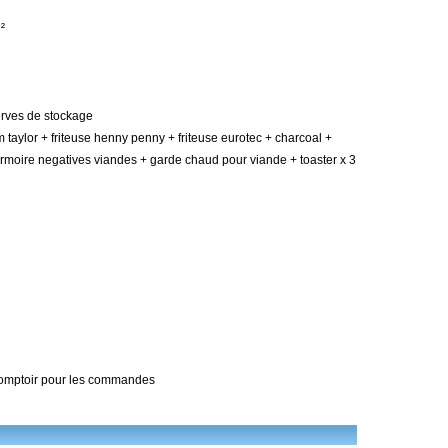
²
erves de stockage
m taylor + friteuse henny penny + friteuse eurotec + charcoal +
armoire negatives viandes + garde chaud pour viande + toaster x 3
comptoir pour les commandes