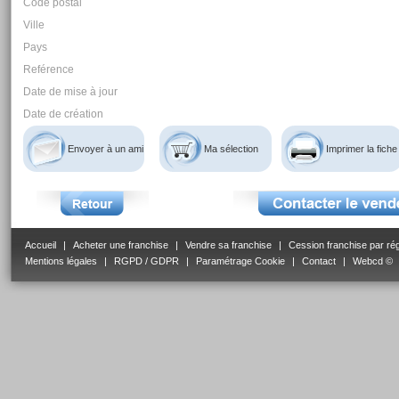
Code postal
Ville
Pays
Reférence
Date de mise à jour
Date de création
Envoyer à un ami
Ma sélection
Imprimer la fiche
Accueil
|
Acheter une franchise
|
Vendre sa franchise
|
Cession franchise par ré
Mentions légales
|
RGPD / GDPR
|
Paramétrage Cookie
|
Contact
|
Webcd ©