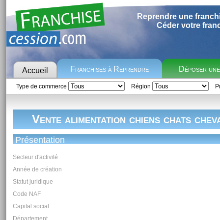
Reprendre une franch
Céder votre fran
Franchises à Reprendre
Déposer un
Accueil
Type de commerce
Région
Pr
Vente alimentation chiens chats chev
Présentation
Secteur d'activité
Année de création
Statut juridique
Code NAF
Capital social
Département