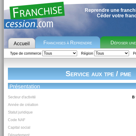
Reprendre une franch
Céder votre fran
Franchises à Reprendre
Déposer un
Accueil
Type de commerce
Région
Pr
Service aux tpe / pme
Présentation
Secteur d'activité
B 
Année de création
Statut juridique
Code NAF
Capital social
Département