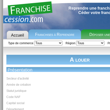
Reprendre une franch
Céder votre fran
Franchises à Reprendre
Déposer un
Accueil
Type de commerce
Région
Pr
A louer
Présentation
Secteur d'activité
Année de création
Statut juridique
Code NAF
Capital social
Département