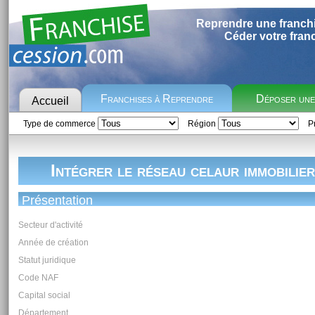
Reprendre une franch
Céder votre fran
Franchises à Reprendre
Déposer un
Accueil
Type de commerce
Région
Pr
Intégrer le réseau celaur immobilier
Présentation
Secteur d'activité
Année de création
Statut juridique
Code NAF
Capital social
Département