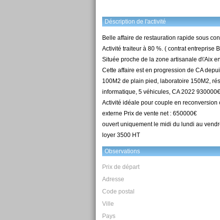
Déscription de l'activité
Belle affaire de restauration rapide sous cont
Activité traiteur à 80 %. ( contrat entreprise 
Située proche de la zone artisanale d\'Aix e
Cette affaire est en progression de CA depuis
100M2 de plain pied, laboratoire 150M2, réserve
informatique, 5 véhicules, CA 2022 930000€ 
Activité idéale pour couple en reconversion o
externe Prix de vente net : 650000€
ouvert uniquement le midi du lundi au vendr
loyer 3500 HT
Observations
Prix de départ
Adresse
Code postal
Ville
Pays