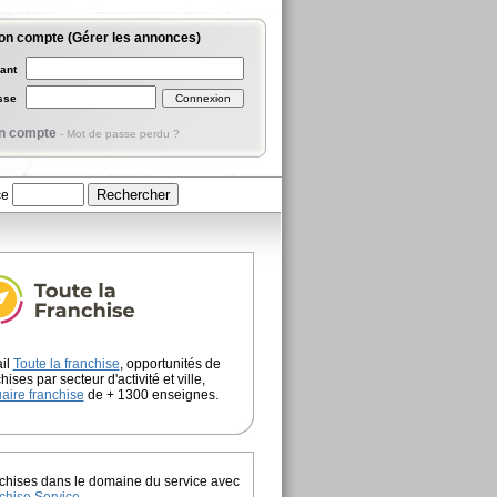
on compte (Gérer les annonces)
iant
asse
n compte
-
Mot de passe perdu ?
ce
ail
Toute la franchise
, opportunités de
hises par secteur d'activité et ville,
aire franchise
de + 1300 enseignes.
chises dans le domaine du service avec