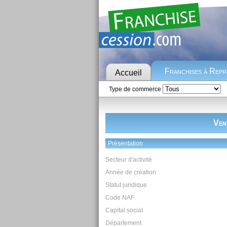
Franchises à Rep
Accueil
Type de commerce
Ven
Présentation
Secteur d'activité
Année de création
Statut juridique
Code NAF
Capital social
Département