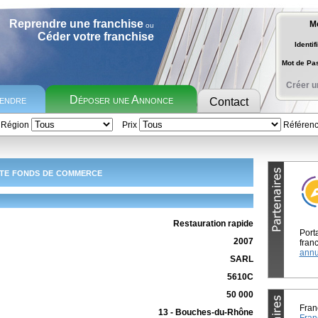
Reprendre une franchise
M
ou
Céder votre franchise
Identif
Mot de P
Créer u
rendre
Déposer une Annonce
Contact
Région
Prix
Référen
te fonds de commerce
Restauration rapide
Port
2007
franc
annu
SARL
5610C
50 000
Fran
13 - Bouches-du-Rhône