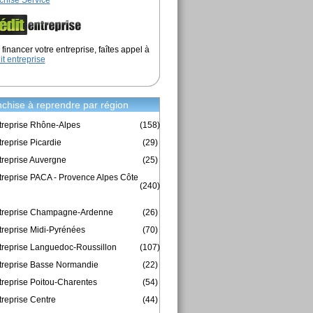
chise Service
financer votre entreprise, faîtes appel à
it entreprise
chise à reprendre par région
treprise Rhône-Alpes
(158)
reprise Picardie
(29)
treprise Auvergne
(25)
treprise PACA - Provence Alpes Côte
(240)
ntreprise Champagne-Ardenne
(26)
treprise Midi-Pyrénées
(70)
treprise Languedoc-Roussillon
(107)
treprise Basse Normandie
(22)
treprise Poitou-Charentes
(54)
treprise Centre
(44)