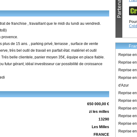
Fran
Pour 
rat de franchise , travaillant que le midi du lundi au vendredi.
Créd
BtoB)
n provence.
 plus de 15 ans. , parking privé, terrasse , surface de vente
Fran
, très bel outil de travail en parfait état. matériel et outil
Reprise en
Trés belle clientele, panier moyen 35€, équipe en place fiable.
Reprise ent
u futur gérant; idéal investisseur car possibilité de croissance
Reprise en
edi
Reprise en
d'Azur
Reprise e
Reprise en
650 000,00 €
Reprise en
zi les milles
Reprise en
13290
Reprise en
Les Milles
Reprise en
FRANCE