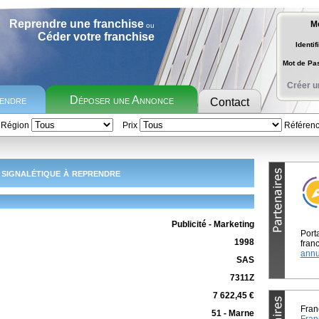
Reprendre une franchise
M
ou
Céder votre franchise
Identif
Mot de P
Créer u
rendre
Déposer une Annonce
Contact
Région
Prix
Référen
 signalétique à reprendre
Publicité - Marketing
Port
1998
franc
annu
SAS
7311Z
7 622,45 €
Fran
51 - Marne