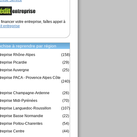
chise Service
financer votre entreprise, faîtes appel à
it entreprise
chise à reprendre par région
treprise Rhône-Alpes
(158)
reprise Picardie
(29)
treprise Auvergne
(25)
treprise PACA - Provence Alpes Côte
(240)
ntreprise Champagne-Ardenne
(26)
treprise Midi-Pyrénées
(70)
treprise Languedoc-Roussillon
(107)
treprise Basse Normandie
(22)
treprise Poitou-Charentes
(54)
treprise Centre
(44)