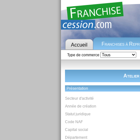
Franchises à Rep
Accueil
Type de commerce
Atelier
Présentation
Secteur d'activité
Année de création
Statut juridique
Code NAF
Capital social
Département