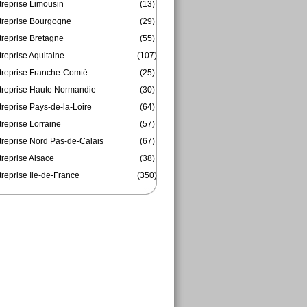
treprise Limousin
(13)
treprise Bourgogne
(29)
treprise Bretagne
(55)
reprise Aquitaine
(107)
treprise Franche-Comté
(25)
treprise Haute Normandie
(30)
reprise Pays-de-la-Loire
(64)
reprise Lorraine
(57)
treprise Nord Pas-de-Calais
(67)
treprise Alsace
(38)
reprise Ile-de-France
(350)