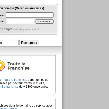
on compte (Gérer les annonces)
iant
asse
n compte
-
Mot de passe perdu ?
ce
ail
Toute la franchise
, opportunités de
hises par secteur d'activité et ville,
aire franchise
de + 1300 enseignes.
chises dans le domaine du service avec