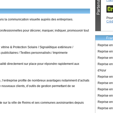
Fran
Pour 
ans la communication visuelle auprès des entreprises.
Créd
 professionnelles pour décorer, marquer, indiquer, promouvoir tout
Fran
Reprise en
itrine & Protection Solaire / Signalétique extérieure /
Reprise ent
 publicitaires / Textiles personnalisés / Imprimerie
Reprise en
ualité directement sur place pour répondre rapidement aux
Reprise en
d'Azur
Reprise e
, l’entreprise profite de nombreux avantages notamment d’achats
Reprise en
 nouveaux clients, d’outils de gestion permettant de se
Reprise en
Reprise en
Reprise en
te sur la ville de Reims et ses communes avoisinantes depuis
Reprise en