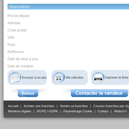
Observations
Prix de départ
Adresse
Code postal
Ville
Pays
Reférence
Date de mise à jour
Date de création
Envoyer à un ami
Ma sélection
Imprimer la fiche
Accueil
|
Acheter une franchise
|
Vendre sa franchise
|
Cession franchise par ré
Mentions légales
|
RGPD / GDPR
|
Paramétrage Cookie
|
Contact
|
Webcd ©