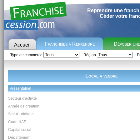
Reprendre une franch
Céder votre fran
Franchises à Reprendre
Déposer un
Accueil
Type de commerce
Région
Pr
Local a vendre
Présentation
Secteur d'activité
Année de création
Statut juridique
Code NAF
Capital social
Département