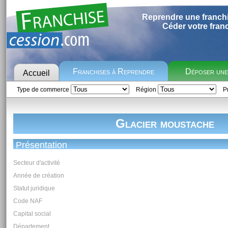
Reprendre une franch
Céder votre fran
Franchises à Reprendre
Déposer un
Accueil
Type de commerce
Région
Pr
Glacier moustache
Présentation
Secteur d'activité
Année de création
Statut juridique
Code NAF
Capital social
Département