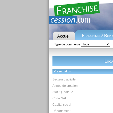
Franchises à Rep
Accueil
Type de commerce
Loca
Présentation
Secteur d'activité
Année de création
Statut juridique
Code NAF
Capital social
Département