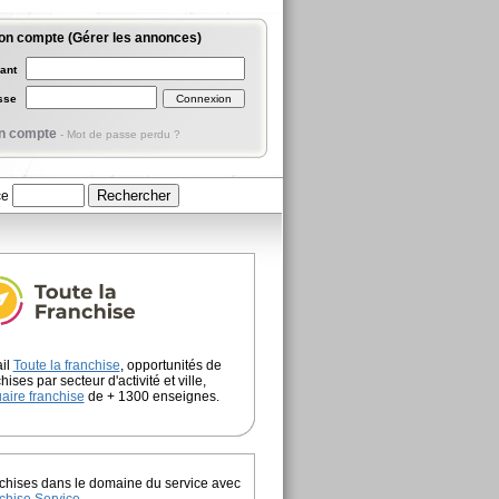
on compte (Gérer les annonces)
iant
asse
n compte
-
Mot de passe perdu ?
ce
ail
Toute la franchise
, opportunités de
hises par secteur d'activité et ville,
aire franchise
de + 1300 enseignes.
chises dans le domaine du service avec