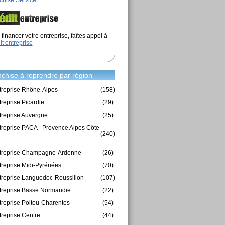
chise Service
financer votre entreprise, faîtes appel à
it entreprise
chise à reprendre par région
treprise Rhône-Alpes
(158)
reprise Picardie
(29)
treprise Auvergne
(25)
treprise PACA - Provence Alpes Côte
(240)
ntreprise Champagne-Ardenne
(26)
treprise Midi-Pyrénées
(70)
treprise Languedoc-Roussillon
(107)
treprise Basse Normandie
(22)
treprise Poitou-Charentes
(54)
treprise Centre
(44)