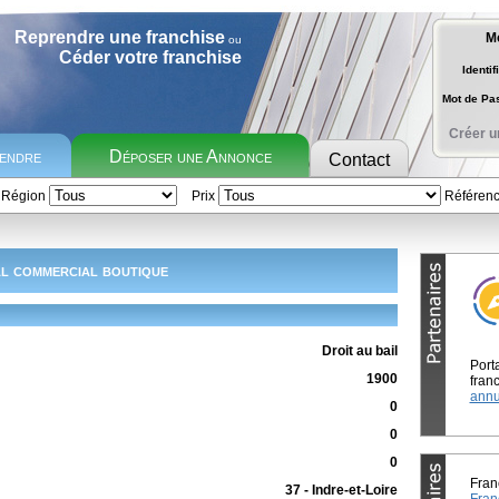
Reprendre une franchise
M
ou
Céder votre franchise
Identif
Mot de P
Créer u
rendre
Déposer une Annonce
Contact
Région
Prix
Référen
l commercial boutique
Droit au bail
Port
1900
franc
annu
0
0
0
Fran
37 - Indre-et-Loire