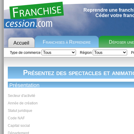
Reprendre une franch
Céder votre fran
Franchises à Reprendre
Déposer un
Accueil
Type de commerce
Région
Pr
Présentez des spectacles et animati
Présentation
Secteur d'activité
Année de création
Statut juridique
Code NAF
Capital social
Département