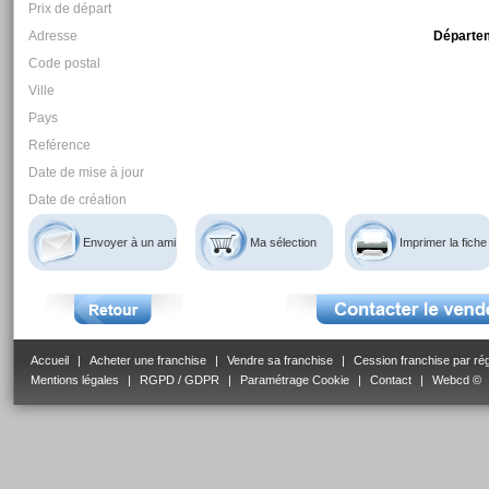
Prix de départ
Adresse
Départem
Code postal
Ville
Pays
Reférence
Date de mise à jour
Date de création
Envoyer à un ami
Ma sélection
Imprimer la fiche
Accueil
|
Acheter une franchise
|
Vendre sa franchise
|
Cession franchise par ré
Mentions légales
|
RGPD / GDPR
|
Paramétrage Cookie
|
Contact
|
Webcd ©