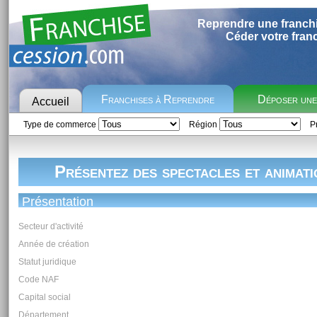
Reprendre une franch
Céder votre fran
Franchises à Reprendre
Déposer un
Accueil
Type de commerce
Région
Pr
Présentez des spectacles et animati
Présentation
Secteur d'activité
Année de création
Statut juridique
Code NAF
Capital social
Département