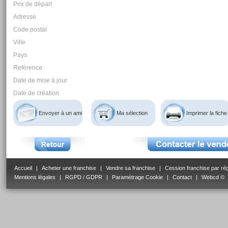
Prix de départ
Adresse
Code postal
Ville
Pays
Reférence
Date de mise à jour
Date de création
Envoyer à un ami
Ma sélection
Imprimer la fiche
Accueil
|
Acheter une franchise
|
Vendre sa franchise
|
Cession franchise par ré
Mentions légales
|
RGPD / GDPR
|
Paramétrage Cookie
|
Contact
|
Webcd ©