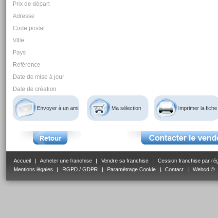
Prix de départ
Adresse
Code postal
Ville
Pays
Reférence
Date de mise à jour
Date de création
Envoyer à un ami
Ma sélection
Imprimer la fiche
Accueil
|
Acheter une franchise
|
Vendre sa franchise
|
Cession franchise par ré
Mentions légales
|
RGPD / GDPR
|
Paramétrage Cookie
|
Contact
|
Webcd ©