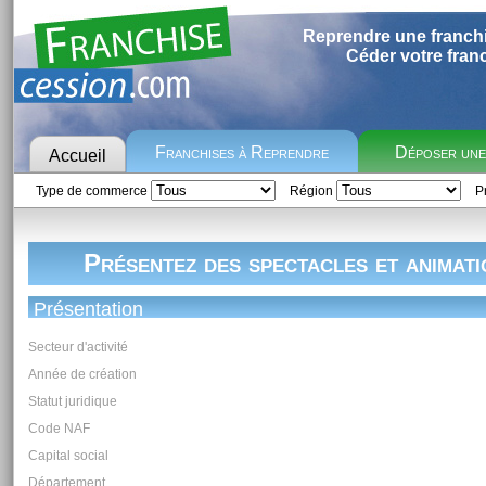
Reprendre une franch
Céder votre fran
Franchises à Reprendre
Déposer un
Accueil
Type de commerce
Région
Pr
Présentez des spectacles et animati
Présentation
Secteur d'activité
Année de création
Statut juridique
Code NAF
Capital social
Département