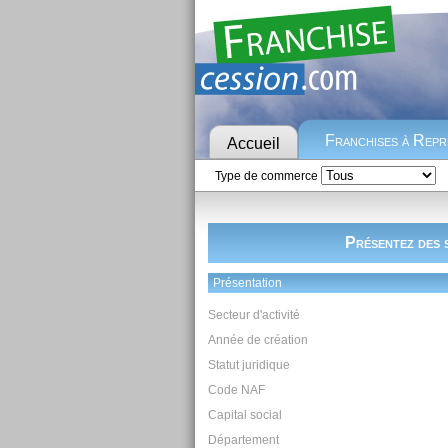
Franchises à Rep
Accueil
Type de commerce
Présentez des s
Présentation
Secteur d'activité
Année de création
Statut juridique
Code NAF
Capital social
Département