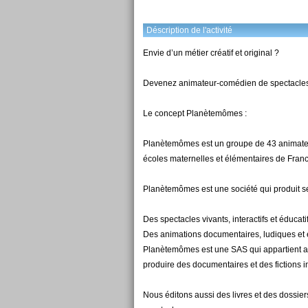
Déscription de l'activité
Envie d’un métier créatif et original ?
Devenez animateur-comédien de specta
Le concept Planètemômes :
Planètemômes est un groupe de 43 animateur
écoles maternelles et élémentaires de Franc
Planètemômes est une société qui produit se
Des spectacles vivants, interactifs et éducati
Des animations documentaires, ludiques et é
Planètemômes est une SAS qui appartient 
produire des documentaires et des fictions i
Nous éditons aussi des livres et des dossie