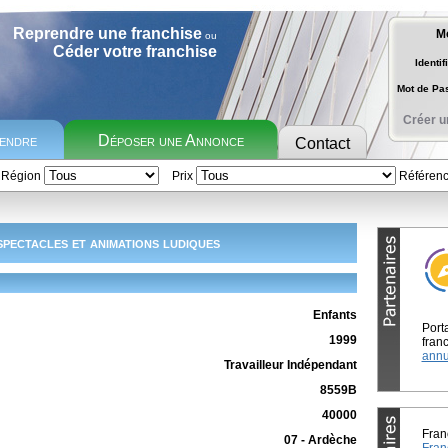
Reprendre une franchise
M
ou
Céder votre franchise
Identif
Mot de P
Créer u
rendre
Déposer une Annonce
Contact
Région
Prix
Référen
pectacles et animations ludiques
Enfants
Port
1999
franc
annu
Travailleur Indépendant
8559B
40000
Fran
07 - Ardèche