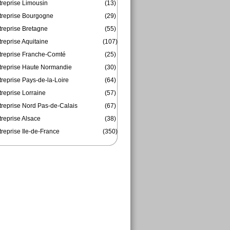
treprise Limousin
(13)
treprise Bourgogne
(29)
treprise Bretagne
(55)
reprise Aquitaine
(107)
treprise Franche-Comté
(25)
treprise Haute Normandie
(30)
reprise Pays-de-la-Loire
(64)
reprise Lorraine
(57)
treprise Nord Pas-de-Calais
(67)
treprise Alsace
(38)
reprise Ile-de-France
(350)