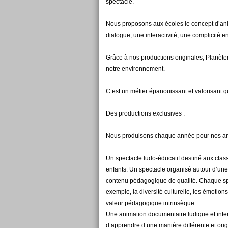
spectacle.
Nous proposons aux écoles le concept d’anim
dialogue, une interactivité, une complicité ent
Grâce à nos productions originales, Planète
notre environnement.
C’est un métier épanouissant et valorisant qu
Des productions exclusives :
Nous produisons chaque année pour nos anim
Un spectacle ludo-éducatif destiné aux clas
enfants. Un spectacle organisé autour d’une f
contenu pédagogique de qualité. Chaque spe
exemple, la diversité culturelle, les émotions
valeur pédagogique intrinsèque.
Une animation documentaire ludique et inter
d’apprendre d’une manière différente et orig