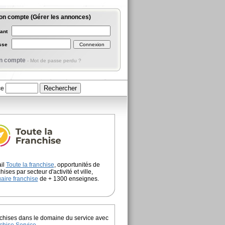
on compte (Gérer les annonces)
iant
asse
n compte
-
Mot de passe perdu ?
ce
ail
Toute la franchise
, opportunités de
hises par secteur d'activité et ville,
aire franchise
de + 1300 enseignes.
chises dans le domaine du service avec