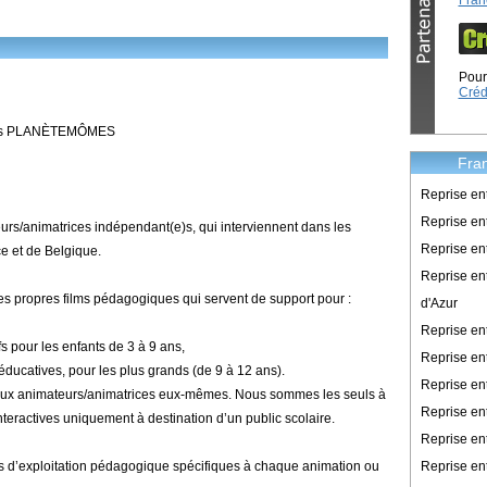
Fran
Pour 
Créd
cles PLANÈTEMÔMES
Fran
Reprise en
Reprise ent
s/animatrices indépendant(e)s, qui interviennent dans les
Reprise en
e et de Belgique.
Reprise en
s propres films pédagogiques qui servent de support pour :
d'Azur
Reprise e
fs pour les enfants de 3 à 9 ans,
Reprise en
ducatives, pour les plus grands (de 9 à 12 ans).
Reprise en
aux animateurs/animatrices eux-mêmes. Nous sommes les seuls à
Reprise en
nteractives uniquement à destination d’un public scolaire.
Reprise en
Reprise en
rs d’exploitation pédagogique spécifiques à chaque animation ou