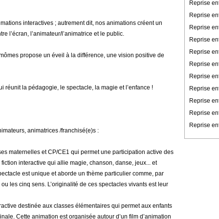
Reprise en
Reprise en
ations interactives ; autrement dit, nos animations créent un
Reprise en
re l’écran, l’animateur/l’animatrice et le public.
Reprise ent
Reprise en
mômes propose un éveil à la différence, une vision positive de
Reprise en
Reprise ent
i réunit la pédagogie, le spectacle, la magie et l’enfance !
Reprise ent
Reprise en
Reprise en
Reprise ent
ateurs, animatrices /franchisé(e)s :
ses maternelles et CP/CE1 qui permet une participation active des
iction interactive qui allie magie, chanson, danse, jeux... et
ctacle est unique et aborde un thème particulier comme, par
 ou les cinq sens. L’originalité de ces spectacles vivants est leur
active destinée aux classes élémentaires qui permet aux enfants
inale. Cette animation est organisée autour d’un film d’animation