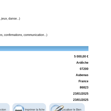
jeux, danse...)
res, confirmations, communication...)
5 000,00 €
Ardèche
07200
Aubenas
France
86823
23/01/2025
23/01/2025
ction
Imprimer la fiche
Localiser le Bien