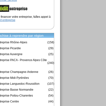
chise Service
financer votre entreprise, faîtes appel à
it entreprise
chise à reprendre par région
treprise Rhône-Alpes
(158)
reprise Picardie
(29)
treprise Auvergne
(25)
treprise PACA - Provence Alpes Côte
(240)
ntreprise Champagne-Ardenne
(26)
treprise Midi-Pyrénées
(70)
treprise Languedoc-Roussillon
(107)
treprise Basse Normandie
(22)
treprise Poitou-Charentes
(54)
treprise Centre
(44)