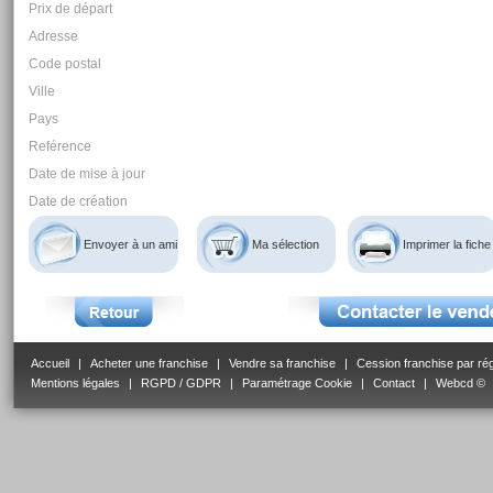
Prix de départ
Adresse
Code postal
Ville
Pays
Reférence
Date de mise à jour
Date de création
Envoyer à un ami
Ma sélection
Imprimer la fiche
Accueil
|
Acheter une franchise
|
Vendre sa franchise
|
Cession franchise par ré
Mentions légales
|
RGPD / GDPR
|
Paramétrage Cookie
|
Contact
|
Webcd ©