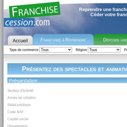
Reprendre une franch
Céder votre fran
Franchises à Reprendre
Déposer un
Accueil
Type de commerce
Région
Pr
Présentez des spectacles et animati
Présentation
Secteur d'activité
Année de création
Statut juridique
Code NAF
Capital social
Département