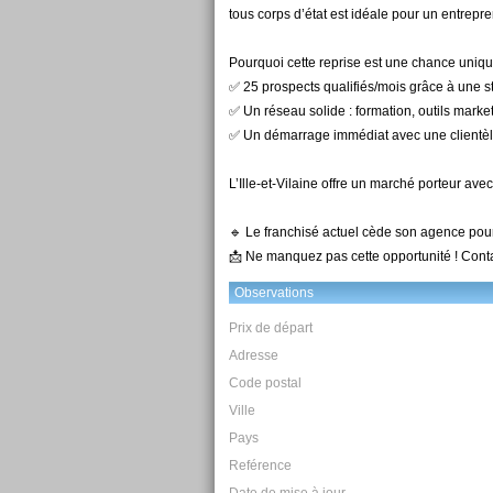
tous corps d’état est idéale pour un entrepre
Pourquoi cette reprise est une chance uniqu
✅ 25 prospects qualifiés/mois grâce à une str
✅ Un réseau solide : formation, outils marke
✅ Un démarrage immédiat avec une clientèle 
L’Ille-et-Vilaine offre un marché porteur av
🔹 Le franchisé actuel cède son agence pou
📩 Ne manquez pas cette opportunité ! Cont
Observations
Prix de départ
Adresse
Code postal
Ville
Pays
Reférence