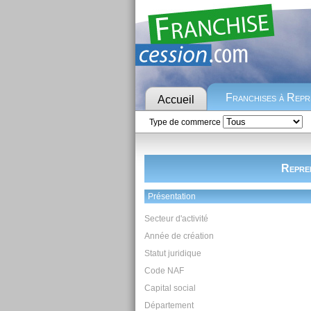
Franchises à Rep
Accueil
Type de commerce
Repre
Présentation
Secteur d'activité
Année de création
Statut juridique
Code NAF
Capital social
Département