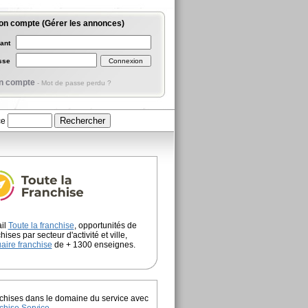
on compte (Gérer les annonces)
iant
asse
n compte
-
Mot de passe perdu ?
ce
ail
Toute la franchise
, opportunités de
hises par secteur d'activité et ville,
aire franchise
de + 1300 enseignes.
chises dans le domaine du service avec