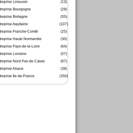
treprise Limousin
(13)
treprise Bourgogne
(29)
treprise Bretagne
(55)
reprise Aquitaine
(107)
treprise Franche-Comté
(25)
treprise Haute Normandie
(30)
reprise Pays-de-la-Loire
(64)
reprise Lorraine
(57)
treprise Nord Pas-de-Calais
(67)
treprise Alsace
(38)
reprise Ile-de-France
(350)