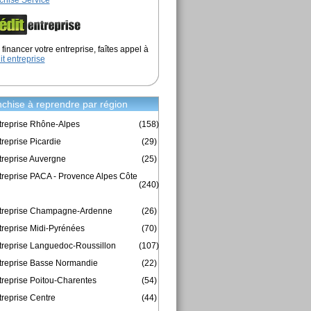
chise Service
financer votre entreprise, faîtes appel à
it entreprise
chise à reprendre par région
treprise Rhône-Alpes
(158)
reprise Picardie
(29)
treprise Auvergne
(25)
treprise PACA - Provence Alpes Côte
(240)
ntreprise Champagne-Ardenne
(26)
treprise Midi-Pyrénées
(70)
treprise Languedoc-Roussillon
(107)
treprise Basse Normandie
(22)
treprise Poitou-Charentes
(54)
treprise Centre
(44)