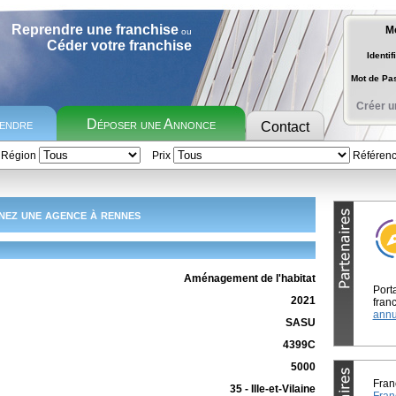
Reprendre une franchise
M
ou
Céder votre franchise
Identif
Mot de P
Créer u
rendre
Déposer une Annonce
Contact
Région
Prix
Référen
nez une agence à rennes
Aménagement de l'habitat
Port
2021
franc
annu
SASU
4399C
5000
Fran
35 - Ille-et-Vilaine