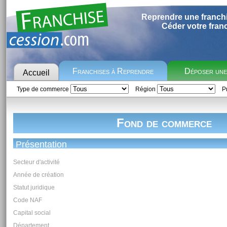
Reprendre une franch
Céder votre fran
Franchises à Reprendre
Déposer un
Accueil
Type de commerce
Région
Pr
Fond de commerce
Présentation
Secteur d'activité
Année de création
Statut juridique
Code NAF
Capital social
Département