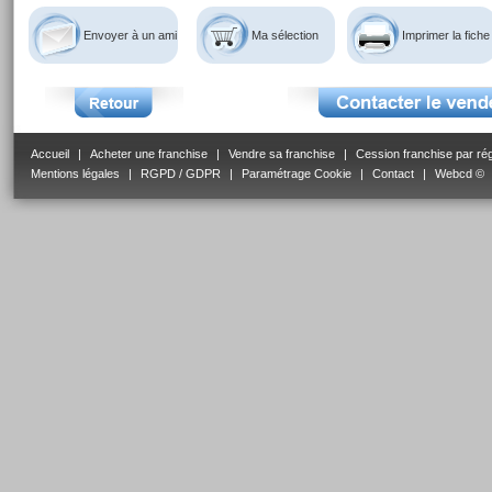
Envoyer à un ami
Ma sélection
Imprimer la fiche
Accueil
|
Acheter une franchise
|
Vendre sa franchise
|
Cession franchise par ré
Mentions légales
|
RGPD / GDPR
|
Paramétrage Cookie
|
Contact
|
Webcd ©