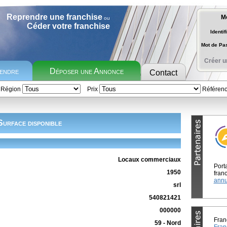
Reprendre une franchise
M
ou
Céder votre franchise
Identif
Mot de P
Créer u
rendre
Déposer une Annonce
Contact
Région
Prix
Référen
Surface disponible
Locaux commerciaux
Port
1950
franc
annu
srl
540821421
000000
Fran
59 - Nord