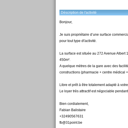
Déscription de l'activité
Bonjour,
Je suis propriétaire d’une surface commerci
pour tout type d\'activité.
La surface est située au 272 Avenue Albert 
450m².
A quelque mètres de la gare avec des facilit
constructions (pharmacie + centre médical + bâ
Libre et prêt à être totalement adapté à votr
Le loyer très attractif est négociable pendant
Bien cordialement,
Fabian Balistaire
+32490567631
fb@31point.be