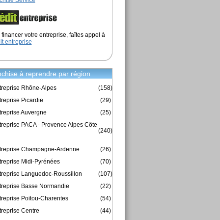
chise Service
financer votre entreprise, faîtes appel à
it entreprise
chise à reprendre par région
treprise Rhône-Alpes
(158)
reprise Picardie
(29)
treprise Auvergne
(25)
treprise PACA - Provence Alpes Côte
(240)
ntreprise Champagne-Ardenne
(26)
treprise Midi-Pyrénées
(70)
treprise Languedoc-Roussillon
(107)
treprise Basse Normandie
(22)
treprise Poitou-Charentes
(54)
treprise Centre
(44)