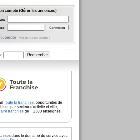
on compte (Gérer les annonces)
iant
asse
n compte
-
Mot de passe perdu ?
ce
ail
Toute la franchise
, opportunités de
hises par secteur d'activité et ville,
aire franchise
de + 1300 enseignes.
chises dans le domaine du service avec