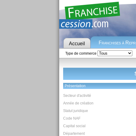
Franchises à Rep
Accueil
Type de commerce
Présentation
Secteur d'activité
Année de création
Statut juridique
Code NAF
Capital social
Département