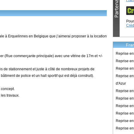
Fran
Pour 
Créd
ale à Erquelinnes en Belgique que j’aimerai proposer à la location
Fran
Reprise en
1er (Rue commerçante principale) avec une vitrine de 17m et +/-
Reprise ent
Reprise en
és de stationnement et juste à côté de nombreux projets de
timent de police et un hall sportif qui est déjà construit).
Reprise en
d'Azur
e concept.
Reprise e
 les travaux.
Reprise en
Reprise en
Reprise en
Reprise en
Reprise en