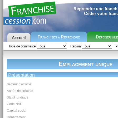
Reprendre une franch
Céder votre fran
Franchises à Reprendre
Déposer un
Accueil
Type de commerce
Région
Pr
Emplacement unique
Présentation
Secteur d'activité
Année de création
Statut juridique
Code NAF
Capital social
Département