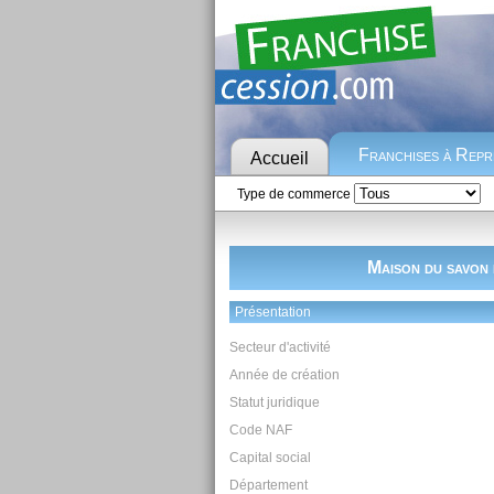
Franchises à Rep
Accueil
Type de commerce
Maison du savon 
Présentation
Secteur d'activité
Année de création
Statut juridique
Code NAF
Capital social
Département