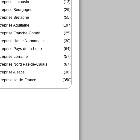
treprise Limousin
(13)
treprise Bourgogne
(29)
treprise Bretagne
(55)
reprise Aquitaine
(107)
treprise Franche-Comté
(25)
treprise Haute Normandie
(30)
reprise Pays-de-la-Loire
(64)
reprise Lorraine
(57)
treprise Nord Pas-de-Calais
(67)
treprise Alsace
(38)
reprise Ile-de-France
(350)