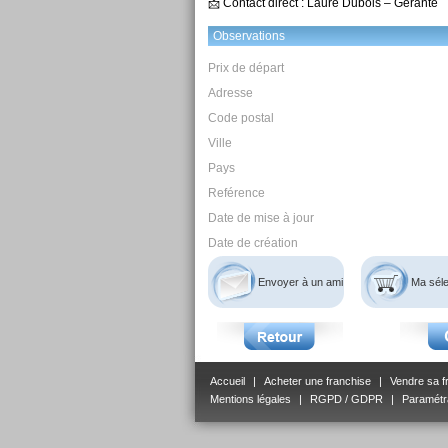
📩 Contact direct : Laure Dubois – Gérante
Observations
Prix de départ
Adresse
Code postal
Ville
Pays
Reférence
Date de mise à jour
Date de création
Envoyer à un ami
Ma séle
Accueil
|
Acheter une franchise
|
Vendre sa f
Mentions légales
|
RGPD / GDPR
|
Paramétr