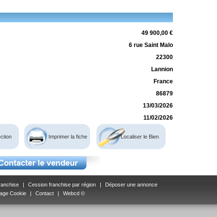
49 900,00 €
6 rue Saint Malo
22300
Lannion
France
86879
13/03/2026
11/02/2026
ction
Imprimer la fiche
Localiser le Bien
ranchise
|
Cession franchise par région
|
Déposer une annonce
age Cookie
|
Contact
|
Webcd ©