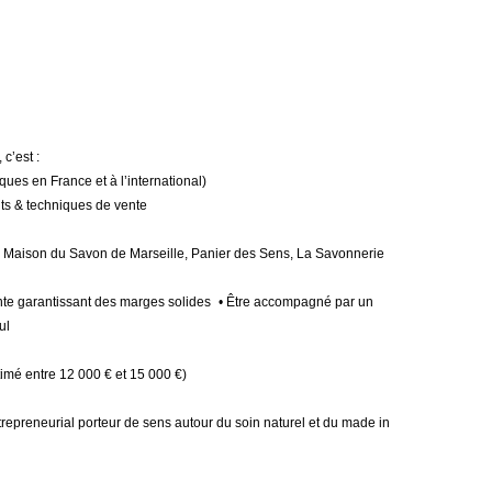
c’est :
ques en France et à l’international)
uits & techniques de vente
a Maison du Savon de Marseille, Panier des Sens, La Savonnerie
ante garantissant des marges solides • Être accompagné par un
ul
timé entre 12 000 € et 15 000 €)
repreneurial porteur de sens autour du soin naturel et du made in