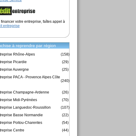
chise Service
financer votre entreprise, faîtes appel à
it entreprise
chise à reprendre par région
treprise Rhône-Alpes
(158)
reprise Picardie
(29)
treprise Auvergne
(25)
treprise PACA - Provence Alpes Côte
(240)
ntreprise Champagne-Ardenne
(26)
treprise Midi-Pyrénées
(70)
treprise Languedoc-Roussillon
(107)
treprise Basse Normandie
(22)
treprise Poitou-Charentes
(54)
treprise Centre
(44)