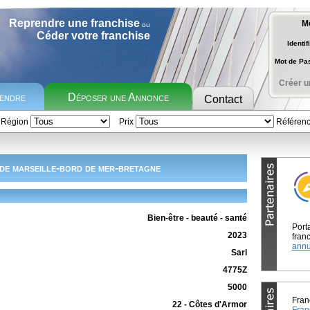
Reprendre une franchise
M
ou
Céder votre franchise
Identif
Mot de P
Créer u
rendre
Déposer une Annonce
Contact
Région
Prix
Référen
de marseille-bord de mer-bretagne
Bien-être - beauté - santé
Port
2023
franc
annu
Sarl
4775Z
5000
Fran
22 - Côtes d'Armor