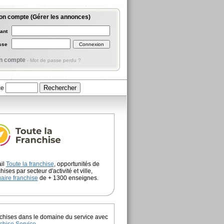
on compte (Gérer les annonces)
iant
asse
n compte
-
Mot de passe perdu ?
ce
ail
Toute la franchise
, opportunités de
hises par secteur d'activité et ville,
aire franchise
de + 1300 enseignes.
chises dans le domaine du service avec