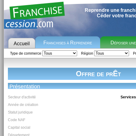
Reprendre une franch
Céder votre fran
Franchises à Reprendre
Déposer un
Accueil
Type de commerce
Région
Pr
Offre de prÊt
Présentation
Secteur d'activité
Services 
Année de création
Statut juridique
Code NAF
Capital social
Département