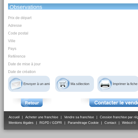
Observations
Prix de départ
Adresse
Code postal
Ville
Pays
Reférence
Date de mise à jour
Date de création
Envoyer à un ami
Ma sélection
Imprimer la fiche
Accueil
|
Acheter une franchise
|
Vendre sa franchise
|
Cession franchise par ré
Mentions légales
|
RGPD / GDPR
|
Paramétrage Cookie
|
Contact
|
Webcd ©