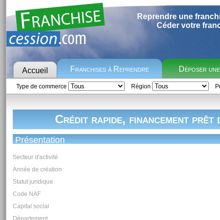
Reprendre une franch
Céder votre fran
Franchises à Reprendre
Déposer un
Accueil
Type de commerce
Région
Pr
Crédit rapide, financement prêt 
Présentation
Secteur d'activité
Année de création
Statut juridique
Code NAF
Capital social
Département