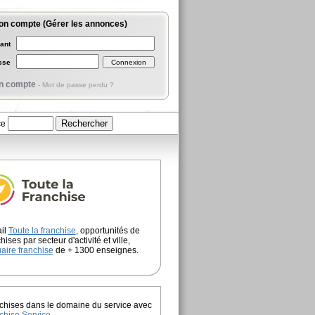
on compte (Gérer les annonces)
iant
asse
n compte
-
Mot de passe perdu ?
ce
ail
Toute la franchise
, opportunités de
hises par secteur d'activité et ville,
aire franchise
de + 1300 enseignes.
chises dans le domaine du service avec