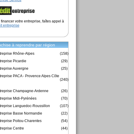
chise Service
financer votre entreprise, faîtes appel à
it entreprise
chise à reprendre par région
treprise Rhône-Alpes
(158)
reprise Picardie
(29)
treprise Auvergne
(25)
treprise PACA - Provence Alpes Côte
(240)
ntreprise Champagne-Ardenne
(26)
treprise Midi-Pyrénées
(70)
treprise Languedoc-Roussillon
(107)
treprise Basse Normandie
(22)
treprise Poitou-Charentes
(54)
treprise Centre
(44)