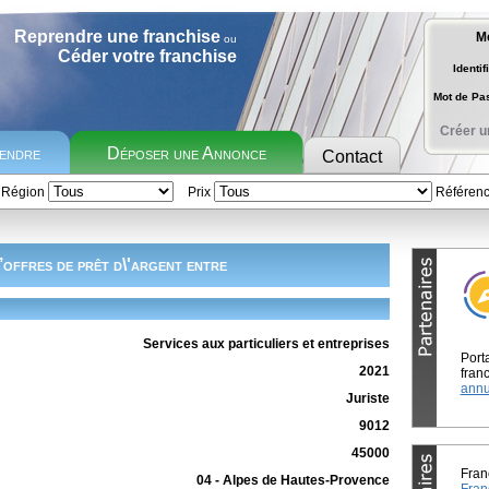
Reprendre une franchise
M
ou
Céder votre franchise
Identif
Mot de P
Créer u
rendre
Déposer une Annonce
Contact
Région
Prix
Référen
offres de prêt d\'argent entre
Services aux particuliers et entreprises
Port
2021
franc
annu
Juriste
9012
45000
Fran
04 - Alpes de Hautes-Provence