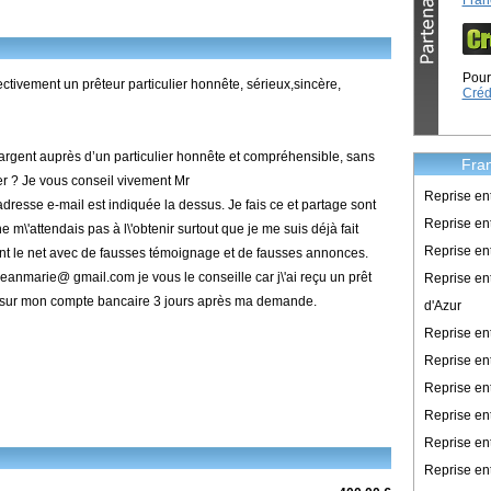
Fran
Pour 
tivement un prêteur particulier honnête, sérieux,sincère,
Créd
argent auprès d’un particulier honnête et compréhensible, sans
Fran
er ? Je vous conseil vivement Mr
Reprise en
resse e-mail est indiquée la dessus. Je fais ce et partage sont
Reprise ent
 m\'attendais pas à l\'obtenir surtout que je me suis déjà fait
Reprise en
ent le net avec de fausses témoignage et de fausses annonces.
eanmarie@ gmail.com je vous le conseille car j\'ai reçu un prêt
Reprise en
i sur mon compte bancaire 3 jours après ma demande.
d'Azur
Reprise e
Reprise en
Reprise en
Reprise en
Reprise en
Reprise en