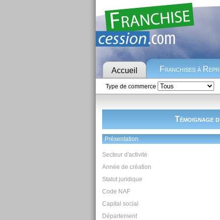
Franchises à Rep
Accueil
Type de commerce
Témoignage d’
Présentation
Secteur d'activité
Année de création
Statut juridique
Code NAF
Capital social
Département