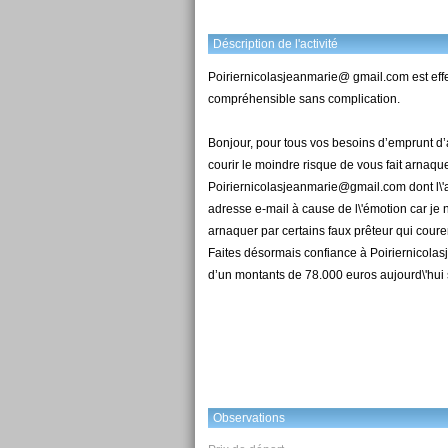
Déscription de l'activité
Poiriernicolasjeanmarie@ gmail.com est effec
compréhensible sans complication.
Bonjour, pour tous vos besoins d’emprunt d’
courir le moindre risque de vous fait arnaqu
Poiriernicolasjeanmarie@gmail.com dont l\'ad
adresse e-mail à cause de l\'émotion car je ne
arnaquer par certains faux prêteur qui cour
Faites désormais confiance à Poiriernicolasj
d’un montants de 78.000 euros aujourd\'hu
Observations