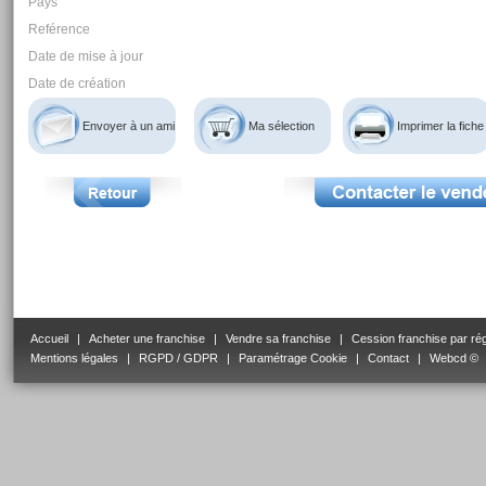
Pays
Reférence
Date de mise à jour
Date de création
Envoyer à un ami
Ma sélection
Imprimer la fiche
Accueil
|
Acheter une franchise
|
Vendre sa franchise
|
Cession franchise par ré
Mentions légales
|
RGPD / GDPR
|
Paramétrage Cookie
|
Contact
|
Webcd ©