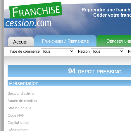
Reprendre une franch
Céder votre fran
Franchises à Reprendre
Déposer un
Accueil
Type de commerce
Région
Pr
94 depot pressing
Présentation
Secteur d'activité
Année de création
Statut juridique
Code NAF
Capital social
Département