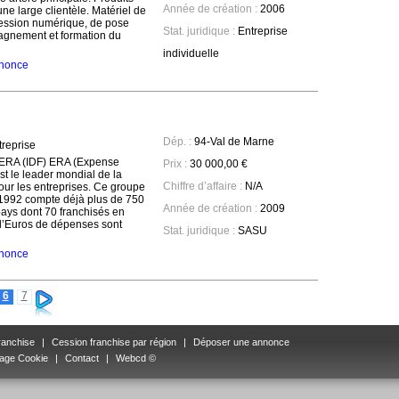
Année de création :
2006
'une large clientèle. Matériel de
ression numérique, de pose
Stat. juridique :
Entreprise
gnement et formation du
individuelle
annonce
Dép. :
94-Val de Marne
reprise
RA (IDF) ERA (Expense
Prix :
30 000,00 €
st le leader mondial de la
Chiffre d’affaire :
N/A
our les entreprises. Ce groupe
1992 compte déjà plus de 750
Année de création :
2009
ays dont 70 franchisés en
 d’Euros de dépenses sont
Stat. juridique :
SASU
annonce
6
7
ranchise
|
Cession franchise par région
|
Déposer une annonce
age Cookie
|
Contact
|
Webcd ©