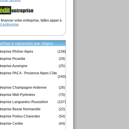
chise Service
financer votre entreprise, faîtes appel à
it entreprise
chise à reprendre par région
treprise Rhône-Alpes
(158)
reprise Picardie
(29)
treprise Auvergne
(25)
treprise PACA - Provence Alpes Côte
(240)
ntreprise Champagne-Ardenne
(26)
treprise Midi-Pyrénées
(70)
treprise Languedoc-Roussillon
(107)
treprise Basse Normandie
(22)
treprise Poitou-Charentes
(54)
treprise Centre
(44)