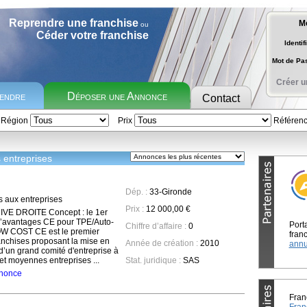
Reprendre une franchise
M
ou
Céder votre franchise
Identif
Mot de P
Créer u
rendre
Déposer une Annonce
Contact
Région
Prix
Référen
 entreprises
Dép. :
33-Gironde
s aux entreprises
Prix :
12 000,00 €
IVE DROITE Concept : le 1er
d’avantages CE pour TPE/Auto-
Port
Chiffre d’affaire :
0
W COST CE est le premier
franc
anchises proposant la mise en
Année de création :
2010
annu
’un grand comité d'entreprise à
s et moyennes entreprises ...
Stat. juridique :
SAS
annonce
Fran