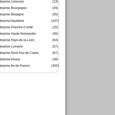
treprise Limousin
(13)
treprise Bourgogne
(29)
treprise Bretagne
(55)
reprise Aquitaine
(107)
treprise Franche-Comté
(25)
treprise Haute Normandie
(30)
reprise Pays-de-la-Loire
(64)
reprise Lorraine
(57)
treprise Nord Pas-de-Calais
(67)
treprise Alsace
(38)
reprise Ile-de-France
(350)