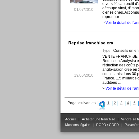
diversifiés au profit d
découpe vinyl, d'imp
01/07/2010
d'enseignes. Accompa
repreneur. ...
>
Voir le détail de l'
Reprise franchise era
Type :
Conseils en ent
VENTE FRANCHISE E
Reduction Analysts) e
réduction des coûts p
anglo-saxon créé en 
consultants dans 30 p
19/06/2010
France. 1,5 milliards
auditées ...
>
Voir le détail de l'
Pages suivantes :
1
2
3
4
5
Accueil
|
Acheter une franchise
|
Vendre sa f
Mentions légales
|
RGPD / GDPR
|
Paramétr