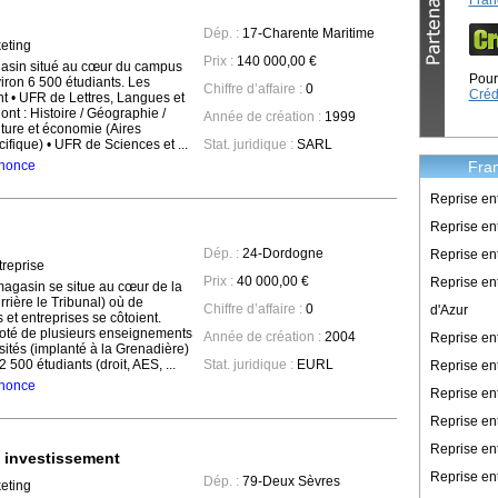
Fran
Dép. :
17-Charente Maritime
keting
Prix :
140 000,00 €
n situé au cœur du campus
Pour 
iron 6 500 étudiants. Les
Chiffre d’affaire :
0
Créd
ont • UFR de Lettres, Langues et
t : Histoire / Géographie /
Année de création :
1999
lture et économie (Aires
ifique) • UFR de Sciences et ...
Stat. juridique :
SARL
Fran
annonce
Reprise en
Reprise ent
Dép. :
24-Dordogne
Reprise en
reprise
Prix :
40 000,00 €
Reprise en
asin se situe au cœur de la
rrière le Tribunal) où de
Chiffre d’affaire :
0
d'Azur
t entreprises se côtoient.
doté de plusieurs enseignements
Année de création :
2004
Reprise e
sités (implanté à la Grenadière)
 500 étudiants (droit, AES, ...
Stat. juridique :
EURL
Reprise en
annonce
Reprise en
Reprise en
Reprise en
e investissement
Reprise en
Dép. :
79-Deux Sèvres
keting