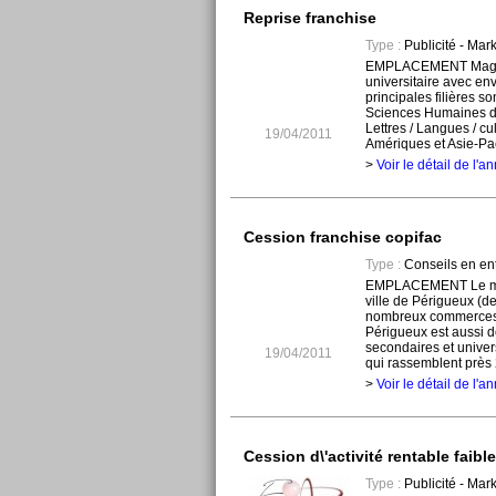
Reprise franchise
Type :
Publicité - Mar
EMPLACEMENT Magasi
universitaire avec env
principales filières s
Sciences Humaines don
Lettres / Langues / cu
19/04/2011
Amériques et Asie-Pac
>
Voir le détail de l'
Cession franchise copifac
Type :
Conseils en ent
EMPLACEMENT Le mag
ville de Périgueux (de
nombreux commerces e
Périgueux est aussi 
secondaires et univer
19/04/2011
qui rassemblent près 2
>
Voir le détail de l'
Cession d\'activité rentable faibl
Type :
Publicité - Mar