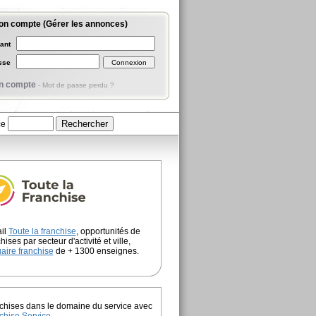
on compte (Gérer les annonces)
iant
asse
n compte
-
Mot de passe perdu ?
ce
ail
Toute la franchise
, opportunités de
hises par secteur d'activité et ville,
aire franchise
de + 1300 enseignes.
chises dans le domaine du service avec