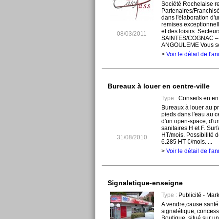
Société Rochelaise r
Partenaires/Franchis
dans l'élaboration d'
remises exceptionnel
et des loisirs. Secteu
08/03/2011
SAINTES/COGNAC –
ANGOULEME Vous sere
>
Voir le détail de l'
Bureaux à louer en centre-ville
Type :
Conseils en ent
Bureaux à louer au p
pieds dans l'eau au 
d'un open-space, d'un
sanitaires H et F. Su
HT/mois. Possibilité 
31/08/2010
6.285 HT €/mois. ...
>
Voir le détail de l'
Signaletique-enseigne
Type :
Publicité - Mar
A vendre,cause sant
signalétique, conces
Boutique, situé sur un