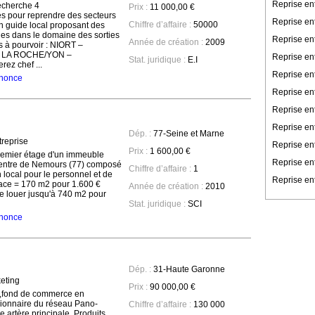
Reprise en
echerche 4
Prix :
11 000,00 €
és pour reprendre des secteurs
Reprise en
Chiffre d’affaire :
50000
un guide local proposant des
les dans le domaine des sorties
Reprise en
Année de création :
2009
rs à pourvoir : NIORT –
 LA ROCHE/YON –
Reprise ent
Stat. juridique :
E.I
z chef ...
Reprise en
annonce
Reprise en
Reprise ent
Reprise ent
Dép. :
77-Seine et Marne
reprise
Reprise en
Prix :
1 600,00 €
remier étage d'un immeuble
Reprise en
centre de Nemours (77) composé
Chiffre d’affaire :
1
 local pour le personnel et de
Reprise ent
rface = 170 m2 pour 1.600 €
Année de création :
2010
de louer jusqu'à 740 m2 pour
Stat. juridique :
SCI
annonce
Dép. :
31-Haute Garonne
keting
Prix :
90 000,00 €
é,fond de commerce en
sionnaire du réseau Pano-
Chiffre d’affaire :
130 000
e artère principale. Produits