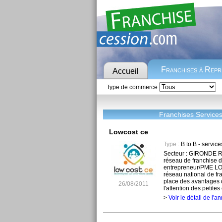
Franchises à Rep
Accueil
Type de commerce
Franchises Services
Lowcost ce
Type :
B to B - service
Secteur : GIRONDE R
réseau de franchise 
entrepreneur/PME LO
réseau national de fr
place des avantages d
26/08/2011
l'attention des petite
>
Voir le détail de l'