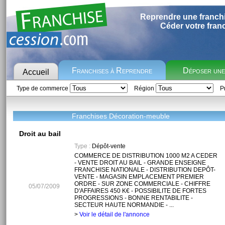
Reprendre une franch
Céder votre fran
Franchises à Reprendre
Déposer un
Accueil
Type de commerce
Région
Pr
Franchises Décoration-meuble
Droit au bail
Type :
Dépôt-vente
COMMERCE DE DISTRIBUTION 1000 M2 A CEDER
- VENTE DROIT AU BAIL - GRANDE ENSEIGNE
FRANCHISE NATIONALE - DISTRIBUTION DEPÔT-
VENTE - MAGASIN EMPLACEMENT PREMIER
ORDRE - SUR ZONE COMMERCIALE - CHIFFRE
05/07/2009
D'AFFAIRES 450 K€ - POSSIBILITE DE FORTES
PROGRESSIONS - BONNE RENTABILITE -
SECTEUR HAUTE NORMANDIE - ...
>
Voir le détail de l'annonce