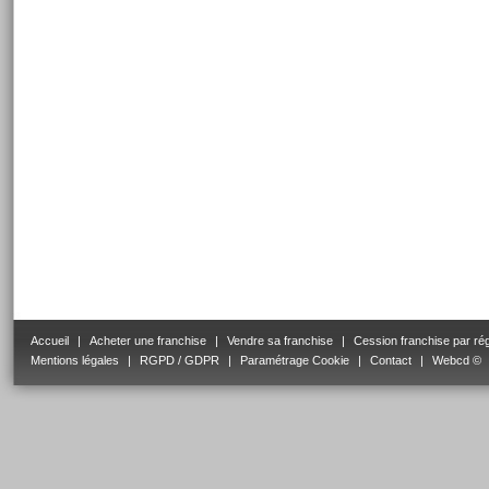
Accueil
|
Acheter une franchise
|
Vendre sa franchise
|
Cession franchise par ré
Mentions légales
|
RGPD / GDPR
|
Paramétrage Cookie
|
Contact
|
Webcd ©