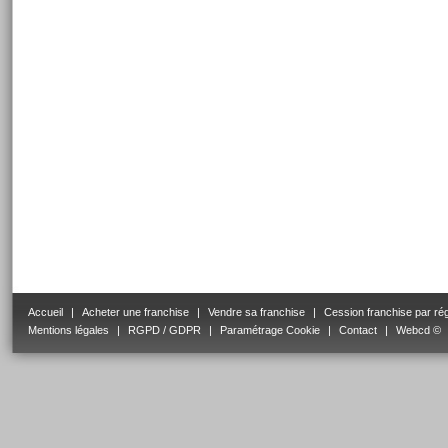
Accueil
|
Acheter une franchise
|
Vendre sa franchise
|
Cession franchise par ré
Mentions légales
|
RGPD / GDPR
|
Paramétrage Cookie
|
Contact
|
Webcd ©