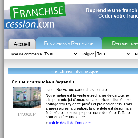
Reprendre une franch
Céder votre fran
Franchises à Reprendre
Déposer un
Accueil
Type de commerce
Région
Pr
Franchises Informatique
Couleur cartouche s\'agrandit
Type :
Recyclage cartouches d'encre
Notre métier est la vente et recharge de cartouche
d'imprimante jet d'encre et Laser. Notre clientèle se
partage fifty fifty entre privés et professionnels. Trois
années après la création, la clientèle est désormais
fidélisée et il est temps pour nous de céder l'affaire
14/03/2014
pour en créer une autre ...
>
Voir le détail de l'annonce