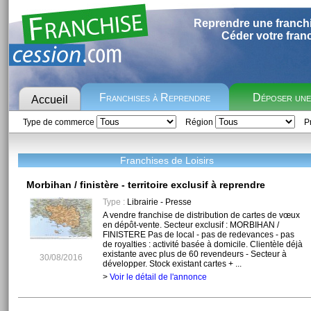
Reprendre une franch
Céder votre fran
Franchises à Reprendre
Déposer un
Accueil
Type de commerce
Région
Pr
Franchises de Loisirs
Morbihan / finistère - territoire exclusif à reprendre
Type :
Librairie - Presse
A vendre franchise de distribution de cartes de vœux
en dépôt-vente. Secteur exclusif : MORBIHAN /
FINISTERE Pas de local - pas de redevances - pas
de royalties : activité basée à domicile. Clientèle déjà
existante avec plus de 60 revendeurs - Secteur à
30/08/2016
développer. Stock existant cartes + ...
>
Voir le détail de l'annonce