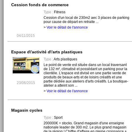
Cession fonds de commerce
Type :
Fitness
Cession d'un local de 230m2 aec 3 places de parking
pour cause de départ en retraite ...
>
Voir le détail de l'annonce
04/11/2015
Espace d\'activité d\'arts plastiques
Type :
Arts plastiques
Le point de vente est située dans un local traversant
de 132 m², climatisé et possédant un parking pour la
clientèle. L'espace est divisé en une partie vente de
produits de beaux-arts et de loisirs créatifs et une
partie dédiée aux ateliers d'arts créatifs. La boutique-
23/06/2015
atelier a atteint son ...
>
Voir le détail de l'annonce
Magasin cycles
Type :
Sport
200000€ + stocks. Grand magasin d'une enseigne
nationale leader de 300 m2. Le plus grand magasin
de la région ! Chiffre d'affaire en pleine croissance +