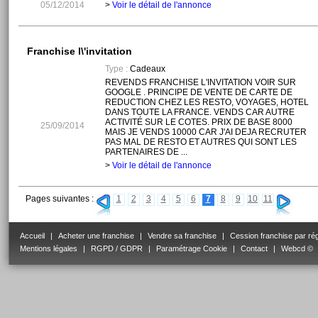
05/12/2014
>
Voir le détail de l'annonce
Franchise l\'invitation
Type :
Cadeaux
REVENDS FRANCHISE L'INVITATION VOIR SUR
GOOGLE . PRINCIPE DE VENTE DE CARTE DE
REDUCTION CHEZ LES RESTO, VOYAGES, HOTEL
DANS TOUTE LA FRANCE. VENDS CAR AUTRE
ACTIVITÉ SUR LE COTES. PRIX DE BASE 8000
25/09/2014
MAIS JE VENDS 10000 CAR J'AI DEJA RECRUTER
PAS MAL DE RESTO ET AUTRES QUI SONT LES
PARTENAIRES DE ...
>
Voir le détail de l'annonce
Pages suivantes :
1
2
3
4
5
6
7
8
9
10
11
Accueil
|
Acheter une franchise
|
Vendre sa franchise
|
Cession franchise par ré
Mentions légales
|
RGPD / GDPR
|
Paramétrage Cookie
|
Contact
|
Webcd ©