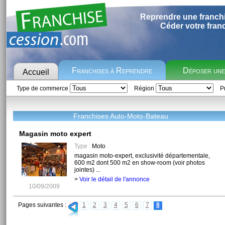
Reprendre une franch
Céder votre fran
Franchises à Reprendre
Déposer un
Accueil
Type de commerce
Région
Pr
Franchises Auto-Moto-Bateau
Magasin moto expert
Type :
Moto
magasin moto-expert, exclusivité départementale,
600 m2 dont 500 m2 en show-room (voir photos
jointes) ...
>
Voir le détail de l'annonce
10/09/2009
Pages suivantes :
1
2
3
4
5
6
7
8