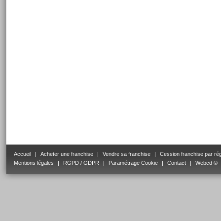
Accueil
|
Acheter une franchise
|
Vendre sa franchise
|
Cession franchise par ré
Mentions légales
|
RGPD / GDPR
|
Paramétrage Cookie
|
Contact
|
Webcd ©