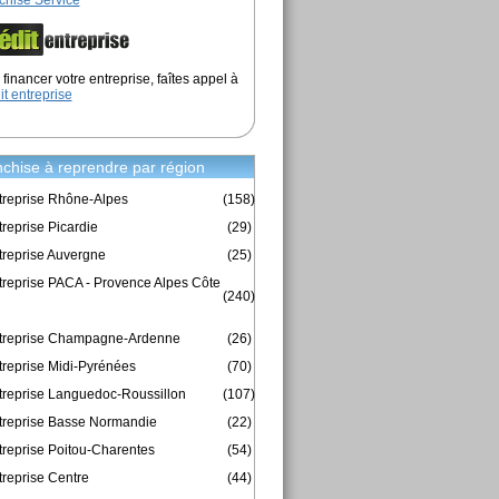
chise Service
financer votre entreprise, faîtes appel à
it entreprise
chise à reprendre par région
treprise Rhône-Alpes
(158)
reprise Picardie
(29)
treprise Auvergne
(25)
treprise PACA - Provence Alpes Côte
(240)
ntreprise Champagne-Ardenne
(26)
treprise Midi-Pyrénées
(70)
treprise Languedoc-Roussillon
(107)
treprise Basse Normandie
(22)
treprise Poitou-Charentes
(54)
treprise Centre
(44)