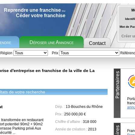
Reprendre une franchise
M
ou
Céder votre franchise
Identif
Mot de P
Créer u
rendre
Déposer une Annonce
Contact
Région
Prix
Référen
ise d'entreprise en franchise de la ville de La
tats de votre recherche
Port
franc
at
Dép. :
13-Bouches du Rhône
annu
Prix :
250 000,00 €
e transformée en restaurant
Chiffre d’affaire :
318 000
ort potentiel 90m2 + 90m2
rrasse Parking privé Aux
Année de création :
2013
Fran
curité ...