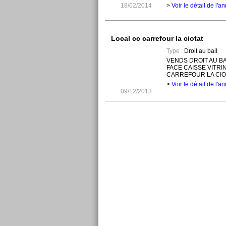
18/02/2014
>
Voir le détail de l'
Local cc carrefour la ciotat
Type :
Droit au bail
VENDS DROIT AU B
FACE CAISSE VITRI
CARREFOUR LA CIOTA
>
Voir le détail de l'
09/12/2013