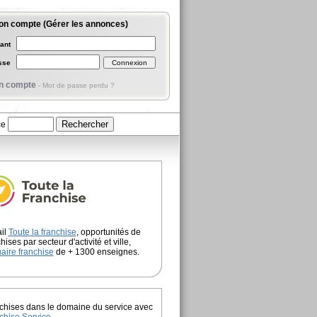
on compte (Gérer les annonces)
iant
asse
n compte
-
Mot de passe perdu ?
ce
ail
Toute la franchise
, opportunités de
hises par secteur d'activité et ville,
aire franchise
de + 1300 enseignes.
chises dans le domaine du service avec