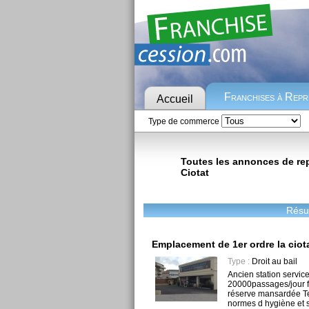
Franchises à Rep
Accueil
Type de commerce
Toutes les annonces de repr
Ciotat
Résul
Emplacement de 1er ordre la ciot
Type :
Droit au bail
Ancien station servic
20000passages/jour f
réserve mansardée Te
normes d hygiène et sé