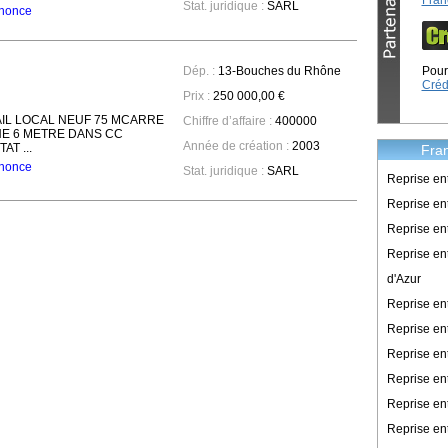
Fran
Stat. juridique :
SARL
annonce
Pour 
Dép. :
13-Bouches du Rhône
Créd
Prix :
250 000,00 €
AIL LOCAL NEUF 75 MCARRE
Chiffre d’affaire :
400000
NE 6 METRE DANS CC
Année de création :
2003
T ...
Fran
annonce
Stat. juridique :
SARL
Reprise en
Reprise ent
Reprise en
Reprise en
d'Azur
Reprise e
Reprise en
Reprise en
Reprise en
Reprise en
Reprise en