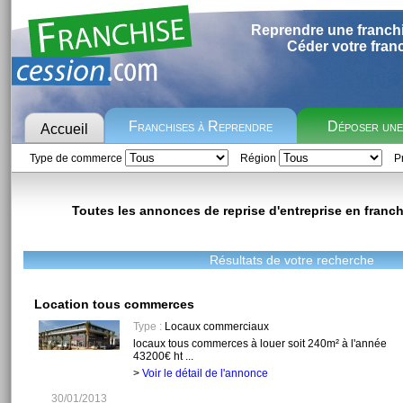
Reprendre une franch
Céder votre fran
Franchises à Reprendre
Déposer un
Accueil
Type de commerce
Région
Pr
Toutes les annonces de reprise d'entreprise en franchi
Résultats de votre recherche
Location tous commerces
Type :
Locaux commerciaux
locaux tous commerces à louer soit 240m² à l'année
43200€ ht ...
>
Voir le détail de l'annonce
30/01/2013