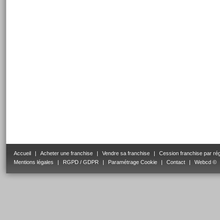
Accueil
|
Acheter une franchise
|
Vendre sa franchise
|
Cession franchise par ré
Mentions légales
|
RGPD / GDPR
|
Paramétrage Cookie
|
Contact
|
Webcd ©