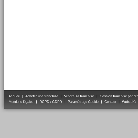
Accueil
|
Acheter une franchise
|
Vendre sa franchise
|
Cession franchise par ré
Mentions légales
|
RGPD / GDPR
|
Paramétrage Cookie
|
Contact
|
Webcd ©